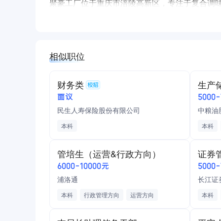
聚豪工厂位于重庆市涪陵高新区，专注于复合调
线、中控DCS系统、智能包装设备，是区域内调
供扎实的实践土壤。
二、管培生项目定位
相似职位
通过 1-3年 的系统培养，将管培生打造为各业
培养原则：涪陵周边生源优先，主打稳定性与长
财务类
生产
成长路径：一线实践 + 导师带教 + 阶段性考核 
面议
5000
三、招聘对象
民生人寿保险股份有限公司
中粮油
实习期（毕业后一年内）：根据岗位安排，生产
本科
本科
转正：实习期满考核通过，定薪定岗，正式进入
电气机
四、专业要求（优先考虑）
管培生（运营&行政方向）
证券
食品工程、生物工程（生产工艺和管理方向）
6000-10000元
5000
自动化、电气工程（熟悉PLC、DCS优先）
浦洛通
工业工程（IE）、机械设计制造
本科
行政管理方向
运营方向
本科
其他相关专业：质量管理、物流管理、企业管理
五、培养模式