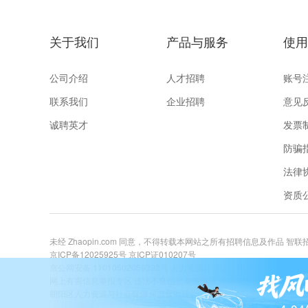
薪资：岗位工资 + 绩效奖金 + 计件/加班费（生产岗
福利：五险、免费工作餐、节日福利、内部培训
关于我们
产品与服务
使用
长期陪伴激励：工作满2年且表现优秀者，可申请
公司介绍
人才招聘
账号
联系我们
企业招聘
意见
诚聘英才
发票
防骗
法律
资质
未经 Zhaopin.com 同意，不得转载本网站之所有招聘信息及作品 智
京ICP备12025925号
京ICP证010207号
京公网安备 11010502059392号
人力资源许可证:1101051996081号
网上有害信息举报专区
违法不良信息举报电话:400-885-9898 关爱未成年举
朝阳区人力资源与社会保障局监督电话