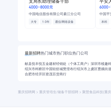
支局长助理储备干部
平安
基金
导师制：每名管培生配备一名主管级及以上导师
4000-8000元
6000
定岗方向：生产班长/工艺员/质量工程师/计划员/设
中国电信股份有限公司綦江分公司
六、晋升双通道
大专
1-3年
通信/网络设备
本科
管理通道
通信运营商/电信增值服务
云计算
人力资
操作工 → 组长 → 班长 → 主管 → 经理
签订劳动合同
保险
专业通道
职员 → 资深职员/组长 → 主管 → 专业经理
最新招聘
热门城市
热门职位
热门公司
管培生定岗后即进入对应通道起点，表现优秀者
七、工作地点与时间
献县悦丰悦五金建材经销处（个体工商户）
深圳市椟趣
绍兴市柯桥区中国轻纺城赞澄布行
绍兴市上虞区曹娥街
地点：重庆市涪陵区聚豪工厂（优先录用涪陵及
合肥市经开区密茂百货商行
时间
实习期：生产类岗位根据生产任务跟班（可能早
八、薪酬福利
重庆招聘网
>
重庆管培生/储备干部招聘
>
聚慧食品科技(重庆
实习期：提供保底补贴 + 免费工作餐 + 五险+免
正式定岗后：