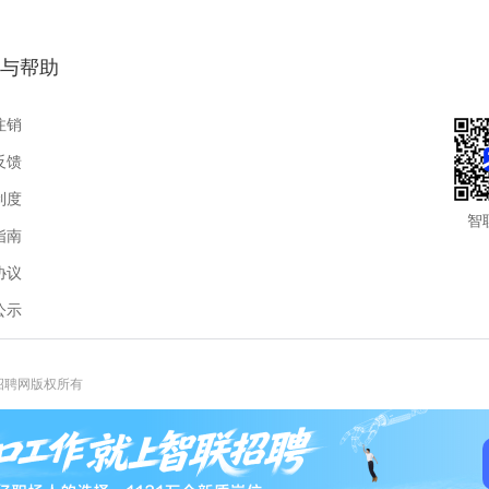
），综合月薪5000-7000元。
、晋升调薪机会。
与帮助
技能津贴或后备干部培养计划
注销
反馈
制度
智
指南
协议
公示
联招聘网版权所有
报热线:400-885-9898-3