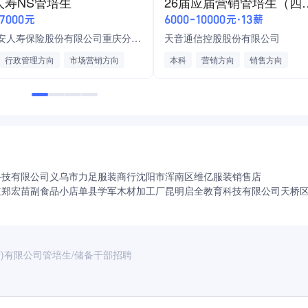
人寿NS管培生
26届应届营销
财务/审计/税务
人力资源管理方向
行政管理方向
，每月进行面谈与成长复盘。
-7000元
6000-10000元·13薪
运营方向
行业不限
备技术员/IE专员等。
中国平安人寿保险股份有限公司重庆分公司1
天音通信控股股份有限公司
行政管理方向
市场营销方向
本科
营销方向
销售方向
源管理方向
大学英语四级
六险一金
周末双休
法定节假日
银行
金融科技/数字金融
员工生日会
团队拓展活动
婚假
产假
陪产假
年休假
假期
年度体检
通讯补贴
安家费
可跨级晋升。
每年一次加薪机会
科技有限公司
义乌市力足服装商行
沈阳市浑南区维亿服装销售店
道郑宏苗副食品小店
单县学军木材加工厂
昆明启全教育科技有限公司
天桥
周边区县学生）。
班、中班或加班）；职能类岗位以正常作息为主，周末可能根据
)有限公司管培生/储备干部招聘
费住宿。