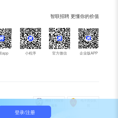
智联招聘 更懂你的价值
联app
小程序
官方微信
企业版APP
网络110报警
电子营业执
服务
照
登录/注册