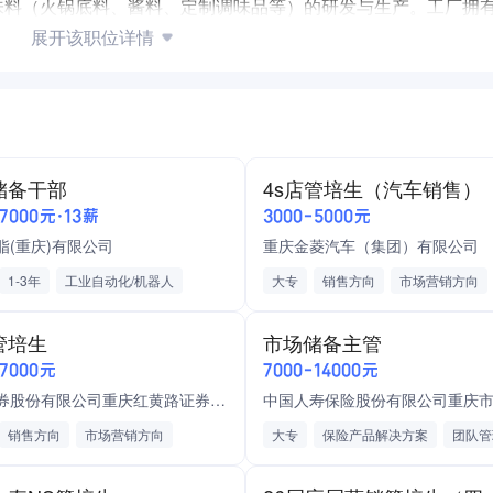
味料（火锅底料、酱料、定制调味品等）的研发与生产。工厂拥
展开该职位详情
味品制造标杆企业。我们倡导“长期陪伴、共同成长”的人才理念
务板块（生产、质量、工艺、设备、计划等）的骨干人才。
期发展。
储备干部
4s店管培生（汽车销售）
→ 定岗定薪 → 进入管理或专业双通道晋升。
-7000元·13薪
3000-5000元
脂(重庆)有限公司
重庆金菱汽车（集团）有限公司
类岗位需跟产线倒班或跟产，辅助职能类正常作息。
1-3年
工业自动化/机器人
大专
销售方向
市场营销方向
职业生涯。
械/电力设备
人工智能
运营方向
管培生
市场储备主管
-7000元
7000-14000元
长江证券股份有限公司重庆红黄路证券营业部
销售方向
市场营销方向
大专
保险产品解决方案
团队管
等（需有意向在制造工厂发展）
证券从业资格/基金从业资格
证券/期货
电商运营
门店运营
社区运营