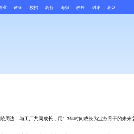
副业
政企
校招
高薪
海归
驻外
测评
职Q
涪陵周边，与工厂共同成长，用1-3年时间成长为业务骨干的未来