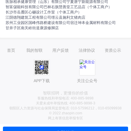
医脉相承健康管理（山东）有限公司
宁夏唐宁新能源有限公司
智富儲能科技有限公司
巴林右旗慧善堂工艺品店（个体工商户）
长沙市岳麓区心樾设计工作室（个体工商户）
江阴德翔建筑工程有限公司
缙云县施利文猪肉店
苏州工业园区国峰伟路桥建设有限公司
宿迁坤本金属材料有限公司
甘井子区南关岭街道康源修脚店
首页
我的智联
用户反馈
法律协议
资质公示
APP下载
关注公众号
智联招聘，更懂你的价值
客服热线和举报电话: 400-885-9898
关爱未成年举报热线: 400-885-9898-3
朝阳区人力资源与社会保障局监督电话: 010-57596212，010-65099938
© 2022 zhaopin.com
网上有害信息举报专区