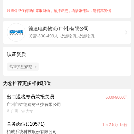
以上学历，一年以上国际货代海运操作经验，熟悉出口关务者优
先； 2.良好的沟通协调能力和服务意识，有团队合作精神； 3.工
以担保或任何理由索取财物，扣押证照，均涉嫌违法，请提高警惕
作认真仔细，积极主动，有耐心及责任心； 4.能够承受工作压
力，具有良好的处理事情能力及办事效率。 【岗位福利】： 1、
德速电商物流(广州)有限公司
富有竞争力的薪资待遇和绩效奖金，让你的努力得到充分回报；
民营·300-499人·货运物流,货运物流
2、完善的福利体系，包括五险一金、带薪年假、病假、节日福
利、定期体检等； 3、舒适的办公环境和积极向上的团队氛围；
4、广阔的职业发展空间和晋升机会，拥有双序列三通道的晋升发
认证资质
展体系。 【上班时间】：9:00-12:30，14:00-18:00，周末双休
营业执照信息
为您推荐更多相似职位
出口退税专员兼报关员
6000-9000元
广州市锦德建材科技有限公司
广州
大专
关务岗位(J10571)
1.5-2.5万·15薪
柏诚系统科技股份有限公司