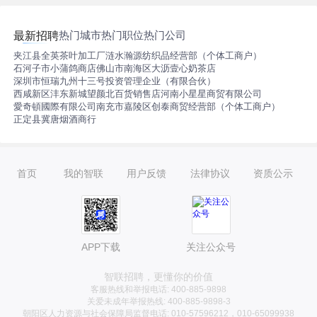
热门城市
热门职位
热门公司
最新招聘
夹江县全英茶叶加工厂
涟水瀚源纺织品经营部（个体工商户）
石河子市小蒲鸽商店
佛山市南海区大沥壹心奶茶店
深圳市恒瑞九州十三号投资管理企业（有限合伙）
西咸新区沣东新城望颜北百货销售店
河南小星星商贸有限公司
愛奇頓國際有限公司
南充市嘉陵区创泰商贸经营部（个体工商户）
正定县冀唐烟酒商行
首页
我的智联
用户反馈
法律协议
资质公示
APP下载
关注公众号
智联招聘，更懂你的价值
客服热线和举报电话: 400-885-9898
关爱未成年举报热线: 400-885-9898-3
朝阳区人力资源与社会保障局监督电话: 010-57596212，010-65099938