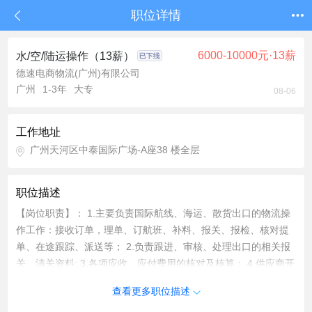
职位详情
6000-10000元·13薪
水/空/陆运操作（13薪）
德速电商物流(广州)有限公司
广州
1-3年
大专
08-06
工作地址
广州天河区中泰国际广场-A座38 楼全层
职位描述
【岗位职责】： 1.主要负责国际航线、海运、散货出口的物流操
作工作：接收订单，理单、订航班、补料、报关、报检、核对提
单、在途跟踪、派送等； 2.负责跟进、审核、处理出口的相关报
关、清关资料; 3.各项应收、应付费用的核对及核算； 4.供应商开
发及管理； 5.能应变各种突发事件，妥善处理并及时向上级汇
查看更多职位描述
报； 6.完成上级临时交办的其他事务。 【任职要求】： 1. 大专