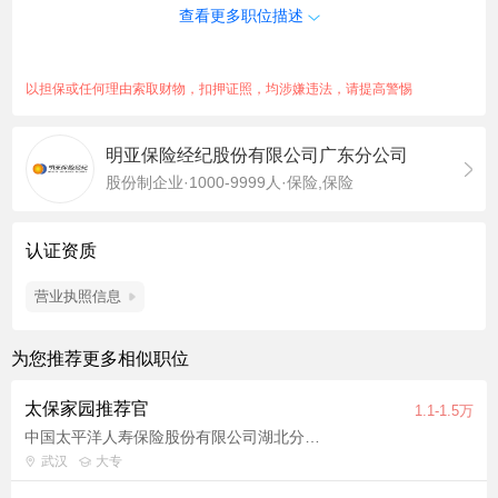
查看更多职位描述
要自己创业，想要有更广阔的职业平台。 二、职位描述： 1、协
助个人客户分析风险状况，制定保险方案； 2、为企业、集团、
特定行业等提供团财保险规划； 3、为各阶层人士及其家庭提供
以担保或任何理由索取财物，扣押证照，均涉嫌违法，请提高警惕
保险服务及财务风险管理规划等； 三、 薪酬待遇： 1、佣金、新
人津贴、季度业绩奖金、职务津贴等； 2、达到相应的职级及要
明亚保险经纪股份有限公司广东分公司
求，可享受：公司团体意外险、重疾险、寿险、中高端医疗 (可含
股份制企业·1000-9999人·保险,保险
家人)、年度体检、员工旅游、高峰会等 四、 面试要求： 个人简
历、身份证正反面复印件、最高学历证复印件。
认证资质
营业执照信息
为您推荐更多相似职位
太保家园推荐官
1.1-1.5万
中国太平洋人寿保险股份有限公司湖北分公司
武汉
大专