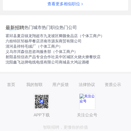
查看更多相似职位
热门城市
热门职位
热门公司
最新招聘
霍邱县夏店镇龙翔超市
九龙坡区卿颜食品店（个体工商户）
六枝特区邹杨早餐店
济南市源东商贸有限公司
清河县祥特毛绒厂（个体工商户）
义乌市洱森信息咨询服务部（个体工商户）
射阳县恒信农产品专业合作社
吴中区城区火烧火燎餐饮店
沈阳鑫飞达牌电线电缆有限公司
商城县大鸿运酒楼
首页
我的智联
用户反馈
法律协议
资质公示
APP下载
关注公众号
智联招聘，更懂你的价值