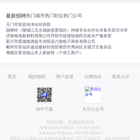
热门城市
热门职位
热门公司
最新招聘
天门市富廷纯净水经营部
国稀特（聊城江北水城旅游度假区）种植专业合作社
辛集市彦宗冷库
济南翰海新材料有限公司
丹阳市延陵镇渔民百姓水产服务部
新沂市爱德烟酒超市
沭阳花六捌电子商务有限公司
郴州市苏仙区诚信建材经营部
莆田市秀屿区月塘万宝食杂店
夷陵区黄花镇山禾人家旅馆（个体工商户）
首页
我的智联
用户反馈
法律协议
资质公示
APP下载
关注公众号
智联招聘，更懂你的价值
客服热线和举报电话: 400-885-9898
关爱未成年举报热线: 400-885-9898-3
朝阳区人力资源与社会保障局监督电话: 010-57596212，010-65099938