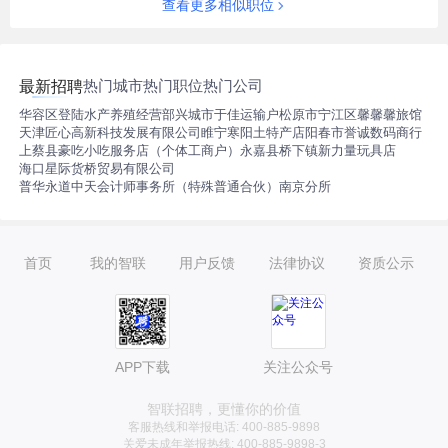
查看更多相似职位
热门城市
热门职位
热门公司
最新招聘
华容区登陆水产养殖经营部
兴城市于佳运输户
松原市宁江区馨馨馨旅馆
天津匠心高新科技发展有限公司
睢宁寒阳土特产店
阳春市誉诚数码商行
上蔡县豪吃小吃服务店（个体工商户）
永嘉县桥下镇新力量玩具店
海口星际货桥贸易有限公司
普华永道中天会计师事务所（特殊普通合伙）南京分所
首页
我的智联
用户反馈
法律协议
资质公示
APP下载
关注公众号
智联招聘，更懂你的价值
客服热线和举报电话: 400-885-9898
关爱未成年举报热线: 400-885-9898-3