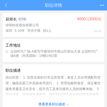
职位详情
8000-13000元
厨师长
绿萌科技股份有限公司
深圳
5-10年
学历不限
招1人
08-06
工作地址
众冠时代广场-A座写字楼深圳市南山区留仙大道 众冠时代广
场A座（尚美国际）19楼1902室
职位描述
岗位职责： 1. 负责后厨的日常运营管理，食堂人员合理调配和管
理，确保后厨工作高效有序进行。 2. 管理包厢和食堂，保证餐饮
服务质量及卫生安全，提升员工及来访接待人员的就餐体验。 3.
节约成本，提升服务满意度，对后厨运营中存在的问题及时发现
并提出有效的解决对策。 岗位要求： 1. 具备后厨、包厢、食堂
查看更多职位描述
的管理经验。 2. 能够发现后厨日常运营中的问题，并具有解决实