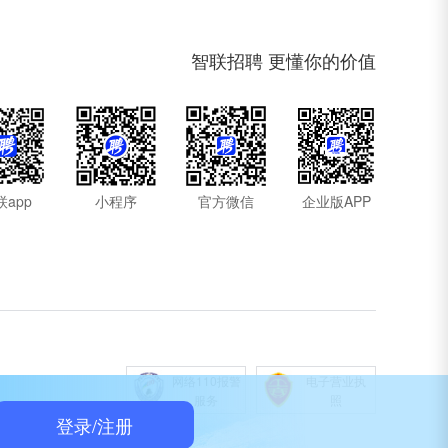
智联招聘 更懂你的价值
联app
小程序
官方微信
企业版APP
网络110报警
电子营业执
服务
照
登录/注册