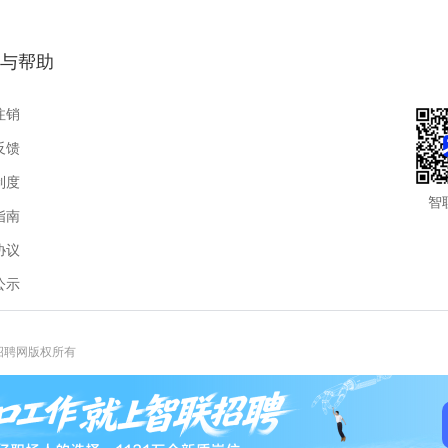
与帮助
注销
反馈
制度
智
指南
协议
公示
联招聘网版权所有
报热线:400-885-9898-3