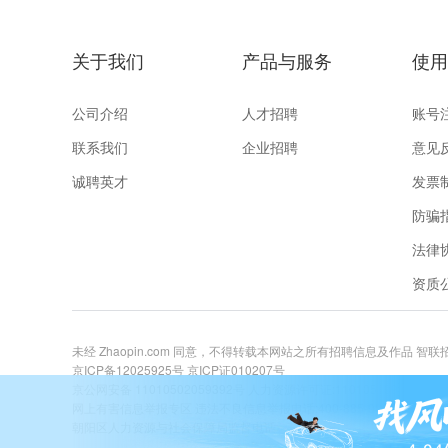
关于我们
产品与服务
使用
公司介绍
人才招聘
账号
联系我们
企业招聘
意见
诚聘英才
发票
防骗
法律
资质
未经 Zhaopin.com 同意，不得转载本网站之所有招聘信息及作品 智
京ICP备12025925号
京ICP证010207号
京公网安备 11010502059392号
人力资源许可证:1101051996081号
网上有害信息举报专区
违法不良信息举报电话:400-885-9898 关爱未成年举
朝阳区人力资源与社会保障局监督电话