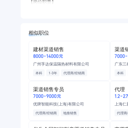
【岗位职责】
1、负责开发和维护辖区内的零售和餐饮终端；
2、负责公司产品在辖区终端的覆盖、陈列、氛围
3、建立完善的区域市场客户档案,并确保资料体
相似职位
4、与辖区内的客户建立稳定和良好的合作关系；
5、完成公司下达的各项销售指标；
建材渠道销售
渠道
【任职资格】
8000-14000元
7000
1、大专以上学历,有快消品销售工作经验优先, 
广州孚达保温隔热材料有限公司
广东三
2、勤奋踏实，反应灵敏，吃苦耐劳，良好的沟通
本科
1-3年
代理商/经销商
本科
4、有团队协作精神，勇于挑战，服从领导安排；
建筑材料
工程施工
五险一金
渠道销
【工作地点】闵行及市区，可根据居住地点就近
渠道销售专员
代理
油费补贴
高额提成
年度体检
地推销
【培训制度】助你一臂之力
7000-9000元
1.2-2
带薪年假
带薪春节假
绩效奖金
家电批
1、新人入职：岗前三天基础培训 （知道做什么
优牌智能科技(上海)有限公司
上海仁
交通补助
周末双休
导师带教
2、入 职 后：师徒帮带；教、练、扶、送 （知道
晋升空间
代理商/经销商
大牛带队
地推销售
餐补
代理商
3、前一个月：补充培训、技能培训 （知道怎么
日化批发/零售/贸易
无责底薪
【晋升机会】内部晋升，绝无“空降兵”