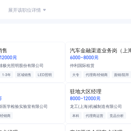
展开该职位详情
生动化和维护市场秩序；
系的完整及准确；
销售
汽车金融渠道业务岗（上
-12000元
6000-8000元
熟悉闵行及普陀内传统零售、餐饮渠道并有良好客情的优先;
雄极光照明股份有限公司
仲利国际租赁
能力及客户服务意识；
1-3年
区域销售
LED照明
大专
代理商/经销商
面销/陌拜
售
代理商/经销商
面销/陌拜
电话销售
汽车4S店/经销商
汽
安排。
驻地大区经理
售
TO B客户
年终分红
餐补
通讯补助
万
8000-12000元
发/零售/贸易
带薪年假
补充医疗保险
14薪
）
新医学检验实验室有限公司
龙工(上海)机械制造有限公司
员工旅游
六险一金
年终奖
怎么做）
/经销商
绩效奖金
本科
代理商运营
竞品分析
做好）
市场调研
贷款风控
销售培训