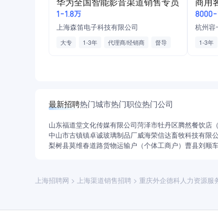
华为全国智能影音渠道销售专员
商用
业绩提成
出差补贴
节日福利
公司晋升透明，所有管理层从基层做起，不论经
1-1.8万
8000
员工生日福利
五险一金
上海森笛电子科技有限公司
杭州容
大专
1-3年
代理商/经销商
督导
1-3年
培训
运营
智能硬件
建筑材料
面销经
家电批发/零售/贸易
完善的培训体系
加班补
生育险
丰富的
最新招聘
热门城市
热门职位
热门公司
团建
山东福道堂文化传媒有限公司
菏泽市牡丹区腾然餐饮店
中山市古镇镇卓诚玻璃制品厂
威海荣信达畜牧科技有限
梨树县莫维春道路货物运输户（个体工商户）
曹县刘顺
上海招聘网
>
上海渠道销售招聘
>
重庆外企德科人力资源服