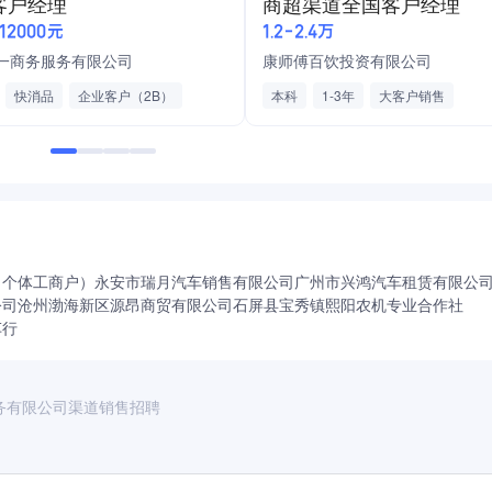
客户经理
商超渠道全国客户经理
叉车
渠道销售
区域销售管理
验、学历，不按资格新老，只考虑人品、能力和绩效，期待您的
-12000元
1.2-2.4万
一商务服务有限公司
康师傅百饮投资有限公司
快消品
企业客户（2B）
本科
1-3年
大客户销售
验
快速消费品
奖金
快速消费品
综合商贸
五险一金
助
高温补贴
缴纳五险
绩效奖金
年终奖
带薪年休假
年假
员工活动
节日福利
生日会
晋升平台
（个体工商户）
永安市瑞月汽车销售有限公司
广州市兴鸿汽车租赁有限公
公司
沧州渤海新区源昂商贸有限公司
石屏县宝秀镇熙阳农机专业合作社
车行
务有限公司渠道销售招聘