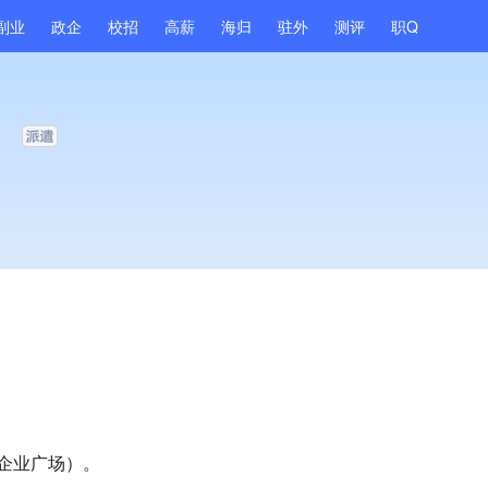
副业
政企
校招
高薪
海归
驻外
测评
职Q
）
环企业广场）。