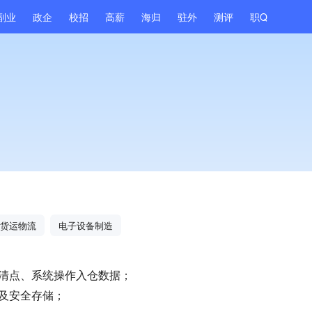
副业
政企
校招
高薪
海归
驻外
测评
职Q
货运物流
电子设备制造
清点、系统操作入仓数据；
及安全存储；