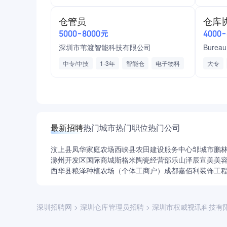
分拣
对账
金属制品/机加工
包午餐
仓管员
仓库
购买五险
创业公司
住房补贴
5000-8000元
4000
房补
包吃包住
深圳市苇渡智能科技有限公司
Bureau 
中专/中技
1-3年
智能仓
电子物料
大专
ERP
SAP
半导体/芯片
检测/
电气机械/电力设备
通用设备制造
六险一金
加班费
法定节假日三薪
绩效奖金
工龄奖
有餐补
有房补
最新招聘
热门城市
热门职位
热门公司
汶上县凤华家庭农场
西峡县农田建设服务中心
邹城市鹏
滁州开发区国际商城斯格米陶瓷经营部
乐山泽辰宣美美
西华县粮泽种植农场（个体工商户）
成都嘉佰利装饰工
深圳招聘网
>
深圳仓库管理员招聘
>
深圳市权威视讯科技有