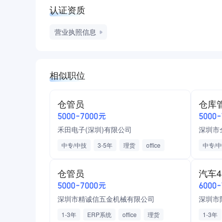
认证资质
营业执照信息
相似职位
仓管员
仓库
5000-7000元
5000
禾田电子(深圳)有限公司
深圳市
中专/中技
3-5年
理货
office
中专/
拣选
分拣
对账
加班费
五险
仓库管
仓管员
汽车
提供食宿
全勤奖
补充医疗保险
半导体
5000-7000元
6000
全勤奖
深圳市精诚信五金机械有限公司
深圳市
1-3年
ERP系统
office
理货
1-3年