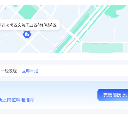
深圳龙岗区文坑工业区3栋3楼A区
。一经发现，
立即举报