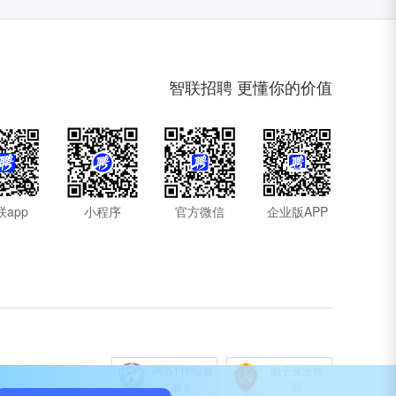
智联招聘 更懂你的价值
联app
小程序
官方微信
企业版APP
网络110报警
电子营业执
服务
照