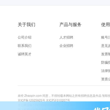
关于我们
产品与服务
使用
公司介绍
人才招聘
账号
联系我们
企业招聘
意见
诚聘英才
发票
防骗
法律
资质
未经 Zhaopin.com 同意，不得转载本网站之所有招聘信息及作品 智
京ICP备12025925号
京ICP证010207号
京公网安备 11010502059392号
人力资源许可证:1101051996081号
网上有害信息举报专区
违法不良信息举报电话:400-885-9898 关爱未成年举