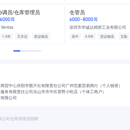
半导体/芯片
五险一金
绩效奖
协调员/仓库管理员
仓管员
全勤奖
工龄奖
加班费
-6000元
6000-8000元
法定节假日三薪
优秀员工奖
有
Veritas
深圳市华诚达精密工业有限公司
有房补
1-3年
叉车证
货运物流
高中
3-5年
货运物流
五险
认证/计量
朝九晚六
绩效奖金
全勤奖
工龄奖
法定节假日三薪
优秀员工奖
包三餐包住
林商贸中心
庆阳市图片社有限责任公司
广州范素贸易商行（个人独资）
容服务有限责任公司
乐山市市中区茶野小吃店（个体工商户）
程有限公司
限公司仓库管理员招聘