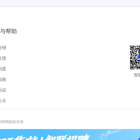
与帮助
注销
反馈
制度
智
指南
协议
公示
联招聘网版权所有
报热线:400-885-9898-3