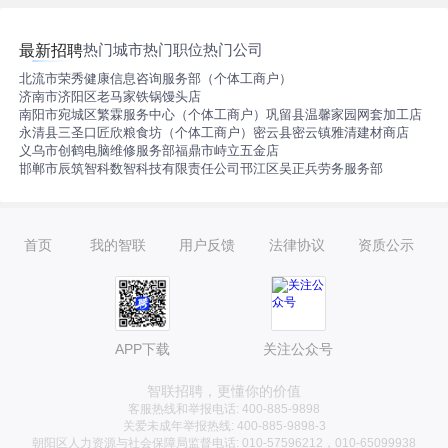
热门城市
热门职位
热门公司
最新招聘
北流市荣秀健康信息咨询服务部（个体工商户）
济南市济阳区老马家铁锅馒头店
南阳市宛城区繁霖服务中心（个体工商户）
巩留县温馨家园网套加工店
永清县三圣口匠欣粮食坊（个体工商户）
密云县密云镇雅清建材商店
义乌市创鹤电脑维修服务部
福鼎市峙立五金店
邯郸市辰筑智科数智科技有限责任公司
邗江区吴正兵劳务服务部
首页
我的智联
用户反馈
法律协议
资质公示
APP下载
关注公众号
智联招聘，更懂你的价值
客服热线和举报电话: 400-885-9898
关爱未成年举报热线: 400-885-9898-3
朝阳区人力资源与社会保障局监督电话: 010-57596212，010-65099938