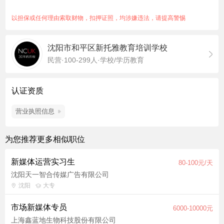
上级安排的其他新媒体运营及市场推广相关工作。 任职要求 1.
大专及以上学历，新媒体、市场营销、新闻传播、英语、教育类
以担保或任何理由索取财物，扣押证照，均涉嫌违法，请提高警惕
相关专业优先。 2. 1-3年及以上新媒体直播运营经验，有教育、
国际教育、中外合作办学、留学行业经验优先。 3. 熟练使用剪
沈阳市和平区新托雅教育培训学校
映、PR等剪辑工具，会基础拍摄与图文排版，具备较强内容创作
民营·100-299人·学校/学历教育
能力。 加分项 1. 有国际学校、留学机构、中外合作办学项目账
号运营成功案例。 2. 具备直播投放、短视频爆款打造、私域运营
经验。 3. 海外留学背景或熟悉中外教育体系、院校申请流程优
认证资质
先。
营业执照信息
为您推荐更多相似职位
新媒体运营实习生
80-100元/天
沈阳天一智合传媒广告有限公司
沈阳
大专
市场新媒体专员
6000-10000元
上海鑫蓝地生物科技股份有限公司