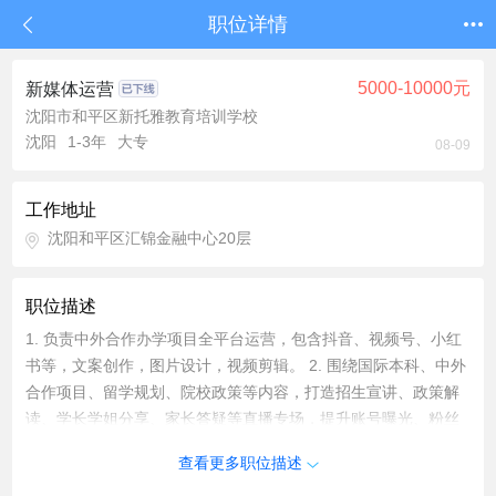
职位详情
5000-10000元
新媒体运营
沈阳市和平区新托雅教育培训学校
沈阳
1-3年
大专
08-09
工作地址
沈阳和平区汇锦金融中心20层
职位描述
1. 负责中外合作办学项目全平台运营，包含抖音、视频号、小红
书等，文案创作，图片设计，视频剪辑。 2. 围绕国际本科、中外
合作项目、留学规划、院校政策等内容，打造招生宣讲、政策解
读、学长学姐分享、家长答疑等直播专场，提升账号曝光、粉丝
留存与咨询转化。 3. 负责日常小视频的剪拍和发布，定期更新保
查看更多职位描述
持新鲜感，数据分析和监测，根据数据进行调整和优化。 4. 完成