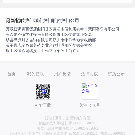
热门城市
热门职位
热门公司
最新招聘
万载县狮霄百货店
曲阳县安露超市便利店
铁岭市慧丽游乐有限公司
长沙帕克伍文化娱乐有限公司
青山区优壹家小饭桌
珙县珙源财务咨询有限公司
汉川市李作华粮食收购部
长子县宏发畜禽养殖专业合作社
港闸区梦顿美容馆
铜山区臻途网络技术工作室（个体工商户）
首页
我的智联
用户反馈
法律协议
资质公示
APP下载
关注公众号
智联招聘，更懂你的价值
客服热线和举报电话: 400-885-9898
关爱未成年举报热线: 400-885-9898-3
朝阳区人力资源与社会保障局监督电话: 010-57596212，010-65099938