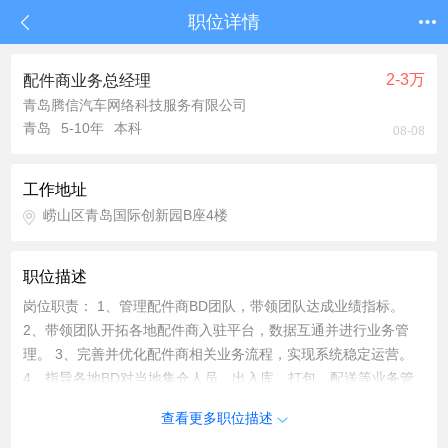
职位详情
2-3万
配件商业务总经理
青岛腾信汽车网络科技服务有限公司
青岛
5-10年
本科
08-08
工作地址
崂山区青岛国际创新园B座4楼
职位描述
岗位职责： 1、管理配件商BD团队，带领团队达成业绩指标。
2、带领团队开拓各地配件商入驻平台，数据互通并进行业务管
理。 3、完善并优化配件商相关业务流程，实现系统稳定运营。
4、指导各地BD对当地集仓人员、出入库、打包、配送等业务管
理。 5、其他上级安排的临时或阶段性工作。 任职资格： 1、本
查看更多职位描述
科及以上学历，理工科类专业为佳。 2、具备全国业务团队管理