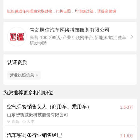
经验。
以下人员不予录用： 1、存在犯罪前科，有犯罪记录。 2、本人
以担保或任何理由索取财物，扣押证照，均涉嫌违法，请提高警惕
存在法律诉讼案件。 3、与前任职单位存在仲裁、诉讼、经济纠
纷。 4、存在银行正规信贷之外的民间借贷类负债。 5、被法院
青岛腾信汽车网络科技服务有限公司
列为失信被执行人，存在失信惩戒记录。
民营·100-299人·产业互联网平台,新能源/燃油整车
研发制造
认证资质
营业执照信息
为您推荐更多相似职位
空气弹簧销售负人（商用车、乘用车）
1.5-3万
山东智衡减振科技股份有限公司
青岛
大专
汽车密封条行业销售经理
1-1.8万