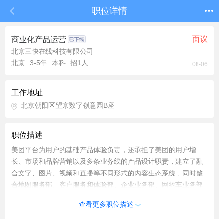
职位详情
面议
商业化产品运营
北京三快在线科技有限公司
北京
3-5年
本科
招1人
08-06
工作地址
北京朝阳区望京数字创意园B座
职位描述
美团平台为用户的基础产品体验负责，还承担了美团的用户增
长、市场和品牌营销以及多条业务线的产品设计职责，建立了融
合文字、图片、视频和直播等不同形式的內容生态系统，同时整
合地图服务部、客户服务和体验部、企业业务部、网约车业务部
等部门，致力于用科技提升美团数亿消费者、近千万商家、骑
查看更多职位描述
手、司机和团长的服务体验。美团平台拥有高并发、多业务的复