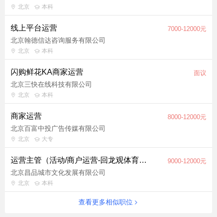
强。 2、商业化核心团队，直接参与广告产品从策略到售卖的全
北京
本科
链路，决策链路短、业务体感强。 3、鼓励用AI重塑运营流程，
线上平台运营
团队对新工具新方法接受度高，适合想做方法论沉淀的人。
7000-12000元
北京翰德信达咨询服务有限公司
北京
本科
闪购鲜花KA商家运营
面议
北京三快在线科技有限公司
北京
本科
商家运营
8000-12000元
北京百富中投广告传媒有限公司
北京
大专
运营主管（活动/商户运营-回龙观体育文化公园）
9000-12000元
北京昌品城市文化发展有限公司
北京
本科
查看更多相似职位