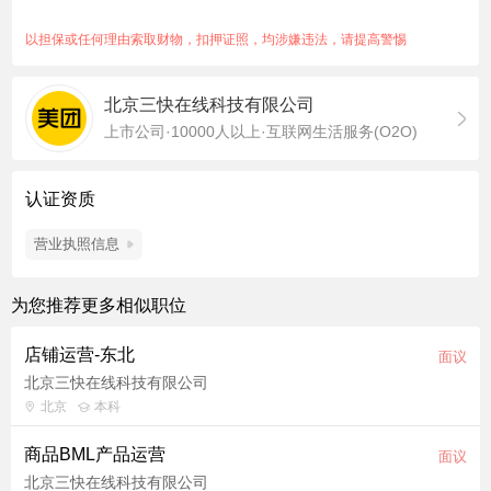
杂场景，为技术深度优化提供了最佳实践可能。这里有简单、讲
逻辑、有爱的团队，更是一块理想的实战场地，舞台广阔，欢迎
以担保或任何理由索取财物，扣押证照，均涉嫌违法，请提高警惕
你来尽情施展。 岗位职责 1、负责本地生活餐饮行业的商业化广
告运营，制定行业广告增长策略，对广告收入目标负责。 2、针
北京三快在线科技有限公司
对行业重点客户进行分层，提炼不同客群的差异化投放方法论，
上市公司·10000人以上·互联网生活服务(O2O)
驱动客户广告消耗提升。 3、推动竞价/合约类商业化产品的运营
落地，设计CPC、CPM、CPT广告的售卖组合策略，提升流量售
卖率。 4、与业务团队协作推动广告产品渗透，提供渗透分析数
认证资质
据，设计推广激励政策促进商家开户与投放。 5、跟踪餐饮行业
及动态，结合市场变化及时调整运营策略，沉淀行业运营方法
营业执照信息
论。 岗位基本需求 1、本科及以上学历，4年以上互联网广告产
品运营或行业运营经验，有本地生活/餐饮商家运营背景优先。
为您推荐更多相似职位
2、具备扎实的数据分析能力，熟练使用SQL等工具，能独立完成
广告投放效果归因与策略优化。 3、逻辑清晰，执行力强，具备
店铺运营-东北
面议
跨部门协调推动能力，能同时对接产品、销售、业务多方。 4、
北京三快在线科技有限公司
有AI工具（如ChatGPT/Claude）辅助策略分析或运营自动化的实
北京
本科
践经验，能将重复性工作通过技术手段提效。 具备以下者优先 拥
有0→1商业模式构建经历者优先。 具备行业预算资源者优先。
商品BML产品运营
面议
岗位亮点 1、餐饮千亿级GMV，广告盘体量大、增长空间确定性
北京三快在线科技有限公司