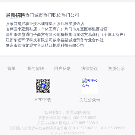
热门城市
热门职位
热门公司
最新招聘
张家口建兴职业技术训练集团
张店雄汉服饰店
临翔区李廷慧鞋店（个体工商户）
荆门市东宝区簪酷百货店
深圳市锋盈通电子商贸有限公司
杭州萧山岚弥贸易商行（个体工商户）
江苏华崧环保科技有限公司
叙永县融城通劳务专业合作社
肇东市邵海龙观赏鱼店
镇江枫璟科技有限公司
首页
我的智联
用户反馈
法律协议
资质公示
APP下载
关注公众号
智联招聘，更懂你的价值
客服热线和举报电话: 400-885-9898
关爱未成年举报热线: 400-885-9898-3
朝阳区人力资源与社会保障局监督电话: 010-57596212，010-65099938
© 2022 zhaopin.com