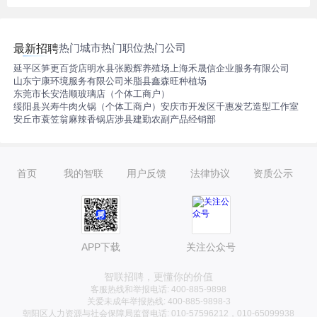
仓，冷链设备种类覆盖冷库、展示柜、鱼缸、制冰机等全品类。
你在这里解决的不是某一家店的问题，而是整个城市群的系统性
冷链保障难题，学习AI辅助故障诊断、用数据平台做能耗决策、
热门城市
热门职位
热门公司
最新招聘
用自动化替代重复工单。
延平区笋更百货店
明水县张殿辉养殖场
上海禾晟信企业服务有限公司
山东宁康环境服务有限公司
米脂县鑫森旺种植场
东莞市长安浩顺玻璃店（个体工商户）
绥阳县兴寿牛肉火锅（个体工商户）
安庆市开发区千惠发艺造型工作室
安丘市蓑笠翁麻辣香锅店
涉县建勤农副产品经销部
首页
我的智联
用户反馈
法律协议
资质公示
APP下载
关注公众号
智联招聘，更懂你的价值
客服热线和举报电话: 400-885-9898
关爱未成年举报热线: 400-885-9898-3
朝阳区人力资源与社会保障局监督电话: 010-57596212，010-65099938