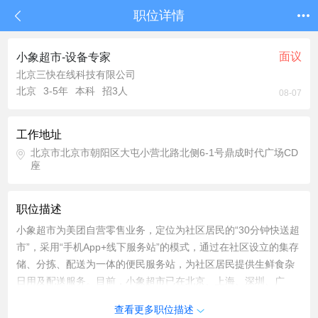
职位详情
面议
小象超市-设备专家
北京三快在线科技有限公司
北京
3-5年
本科
招3人
08-07
工作地址
北京市北京市朝阳区大屯小营北路北侧6-1号鼎成时代广场CD
座
职位描述
小象超市为美团自营零售业务，定位为社区居民的“30分钟快送超
市”，采用“手机App+线下服务站”的模式，通过在社区设立的集存
储、分拣、配送为一体的便民服务站，为社区居民提供生鲜食杂
日用及配送服务。目前，小象超市已在北京、上海、深圳、广
州、武汉、苏州、杭州等多个城市上线。在美团“零售+科技”战略
查看更多职位描述
聚焦下，小象超市承载着“深耕即时零售，提升消费体验”的任