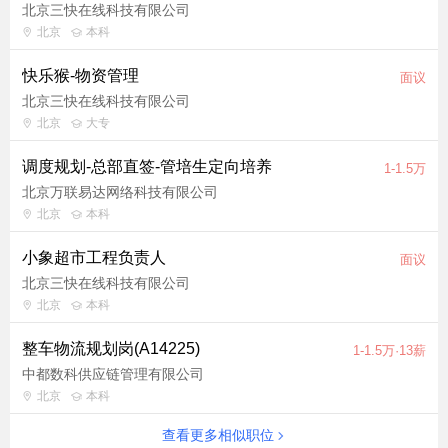
项，结合业务场景需求开展设备设计优化；有冷链设备研发经验
北京三快在线科技有限公司
者可深度参与新型设备的原型测试与规模落地； 6. 标准体系建设
北京
本科
与培训赋能：制定并持续迭代设备操作SOP（含数字化培训资
快乐猴-物资管理
料），对门店/前置仓运维人员开展技能培训，打造标准化属地维
面议
保能力； 7. 供应商管理与采购支持：协助采购部门完成冷链设备
北京三快在线科技有限公司
及维保供应商招标；建立供应商技术评估标准和绩效考核体系，
北京
大专
从TCO（全生命周期成本）视角优化采购决策。 岗位基本需求 1.
调度规划-总部直签-管培生定向培养
1-1.5万
本科及以上学历，暖通制冷、机电自动化、冷链工程等相关专
北京万联易达网络科技有限公司
业； 2. 3年以上冷链设备设计、安装或维护管理工作经验； 3. 熟
北京
本科
悉主流商用冷链设备原理（商业冷柜、大中型冷库、压缩机组
等），能熟练操作温控系统； 4. 具备较强的需求沟通和业务理解
小象超市工程负责人
面议
能力，能独立梳理设备规划需求并输出技术方案； 5. 具备项目管
北京三快在线科技有限公司
理能力，能推动设备优化改造项目落地。 6. 有IoT设备监控平台
北京
本科
或远程运维系统使用/实施经验； 7. 了解AI预测性维护、设备故障
诊断算法在冷链场景的应用； 8. 有冷链设备或相关硬件研发经验
整车物流规划岗(A14225)
1-1.5万·13薪
（含原型测试、技术参数标准制定）； 具备以下者优先 1. 具有5
中都数科供应链管理有限公司
年以上零售连锁行业冷链设备管理经验者优先； 2. 具有冷链或相
北京
本科
关设备研发经验者优先； 3. 有类似前置仓或物流仓工程设备维护
查看更多相似职位
管理者经验者优先。 岗位亮点 小象超市在全国运营数千家前置