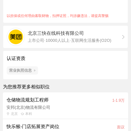
务，是公司在线上零售探索的核心业态之一，给一二线城市用户
带来线上零售即时达的消费体验，解决城市家庭追求快速、品质
以担保或任何理由索取财物，扣押证照，均涉嫌违法，请提高警惕
服务的需求。在这里，我们有来自国内外知名零售公司的大牛和
一群热爱零售，胸怀使命，心系民生的伙伴，小象超市欢迎你的
北京三快在线科技有限公司
加入！ 岗位职责 1. 冷链设备综合管理：统筹小象超市冷链设备
上市公司·10000人以上·互联网生活服务(O2O)
（冷库、冷柜、制冰机、鱼缸、空调等）及营运类设备的全生命
周期管理，制定设备运维标准和考核体系，确保全年设备高可用
率，降低故障率； 2. 智能运维体系建设：推动设备IoT传感器接
认证资质
入与远程监控平台建设，实现温度/湿度/能耗等关键参数实时采
集；联合技术团队探索AI预测性维护（Predictive Maintenance）
营业执照信息
模型，将故障响应从"被动救火"升级为"主动预防"； 3. 数据化运
营管理：建立设备运行数据看板（设备可用率、MTTR、故障频
为您推荐更多相似职位
次、能耗趋势），通过数据分析识别高频故障模式和能耗异常，
驱动设备管理持续优化；借助智能工单系统推动维修流程标准化
仓储物流规划工程师
1-1.9万
与线上化； 4. 节能降耗落地：系统分析各站点冷链设备能耗使用
安邦(北京)物流有限公司
情况，制定节能优化方案（重点：压缩机调频、智能温控策略、
北京
本科
制冷剂优化），推动节能KPI目标落地，降低单仓能耗成本； 5.
设备技术改造与研发支持：主导或参与冷链设备的技术改造立
快乐猴-门店拓展资产岗位
面议