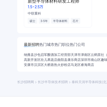
新型半导体材料研发工程师
1.5-2.5万
中联重科
硕士
3-5年
半导体材料
芯片
元器件
设计
研发
封装
LabVIEW
Protel
熟悉MOCVD
最新招聘
热门城市
热门职位
热门公司
纳雍县沙包启军酿酒加工经营部
天津市津南区云鹤茶社
高新开发区欣儿果蔬店
曲阳县康乐商店
深圳市南山区趣
安康市汉滨区大桥路热火炒粉店
马龙区睿海商店
长沙招聘网
>
长沙半导体技术招聘
>
泰科天润半导体科技(北