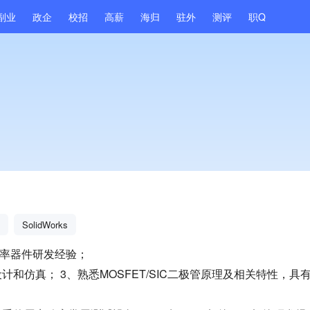
副业
政企
校招
高薪
海归
驻外
测评
职Q
SolidWorks
功率器件研发经验；
计和仿真； 3、熟悉MOSFET/SIC二极管原理及相关特性，具有