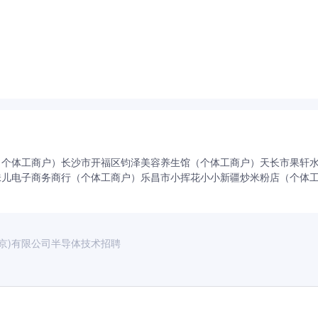
薄膜生长优化
真空系统技术
五险一金
带薪年假
弹性工作
补充医疗保险
定期体检
包吃
绩效奖金
（个体工商户）
长沙市开福区钧泽美容养生馆（个体工商户）
天长市果轩
味儿电子商务商行（个体工商户）
乐昌市小挥花小小新疆炒米粉店（个体
京)有限公司半导体技术招聘