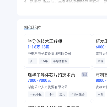
4、熟练使用sentaurus/SRIM/版图绘制
6、熟悉16949质量体系相关要求；
7、可自主阅读英文文献、专利等，并用于技术交
岗位职责：
相似职位
1、负责公司SIC功率器件设计与开发工作；
2、负责SIC功率器件仿真和测试，输出产品相关
半导体技术工程师
研发
4、负责SIC功率器件的客户认证测试和问题处理
1-1.8万·18薪
6000
5、负责SIC功率器件的小批量生产测试和问题解
中电科电子装备集团有限公司
泰科天
6、独立撰写相关专利。
硕士
3-5年
半导体材料
本科
半导体设备
设计
研发
AutoCAD
研发
瑶华半导体芯片招技术员/质检/组装
材料
SolidWorks
7000-9000元
8000
湖南乐业人力资源有限公司
麦格米
中专/中技
1-3年
芯片
半导体设备
本科
加班工资
餐补补贴
夜班补贴