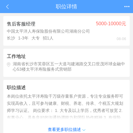
职位详情
5000-10000元
售后客服经理
中国太平洋人寿保险股份有限公司湖南分公司
长沙
1-3年
大专
招1人
08-06
工作地址
湖南省长沙市芙蓉区五一大道与建湘路交叉口世茂环球金融中
心53楼太平洋寿险服务式营销部
职位描述
本岗位依托太平洋寿险千万级存量客户资源，专注专业服务即可
实现高收入，且可参与健康、财税、养老、传承、个税五大规划
师学习认证。 岗位要求： 1. 大专及以上学历，优秀者可放宽 2.
有事业心，具备良好的沟通协调能力和团队协作精神 3. 有保险、
银行、地产等行业从业经验者优先考虑 岗位福利与成长： 1. 收
查看更多职位描述
入构成：岗位双薪+绩效奖金+新人成长津贴等 2. 专属培养：定期