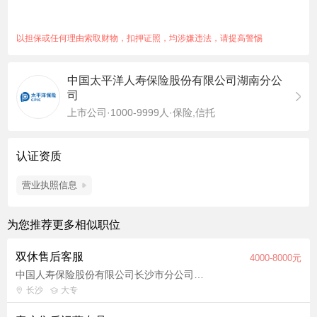
培训，提供岗前及入司后的阶段培训，助力成长 3. 福利加持：周
末双休、商业保险保障 4. 晋升透明：根据个人意向与发展情况，
以担保或任何理由索取财物，扣押证照，均涉嫌违法，请提高警惕
可向团队管理岗进阶
中国太平洋人寿保险股份有限公司湖南分公
司
上市公司·1000-9999人·保险,信托
认证资质
营业执照信息
为您推荐更多相似职位
双休售后客服
4000-8000元
中国人寿保险股份有限公司长沙市分公司北区收展营销服务部(收展服务部)
长沙
大专