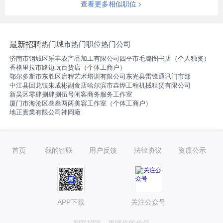
查看更多相似职位
热门城市
热门职位
热门公司
最新招聘
济南市钢城区乐丰农产品加工有限公司
四平市毛璐图书店（个人独资）
香格里拉市路边玩百货店（个体工商户）
鄂尔多斯市东胜区启程艺术培训有限公司
东光县雷锋通讯门市部
中江县回龙镇朱成彬副食店
哈尔滨市垚烨工程机械租赁有限公司
新吴区零肆捌肆捌伍号闲客商务服务工作室
厦门市海沧区叁叁两两美容工作室（个体工商户）
地正實業有限公司神岡廠
首页
我的智联
用户反馈
法律协议
资质公示
APP下载
关注公众号
智联招聘，更懂你的价值