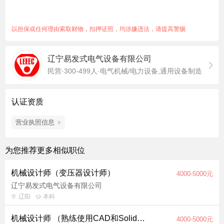
跟踪行业技术动态与标准更新，引入新技术、新材料提升产品竞
争力。 任职要求 1. 本科及以上学历，电气工程、自动化、机械
设计等相关专业，
以担保或任何理由索取财物，扣押证照，均涉嫌违法，请提高警惕
英语六级，口语流利。能接受国出差
2. 掌握变压器设计核心技术，熟悉电磁计算软件（如Ansys、
辽宁易发式电气设备有限公司
MagNet）及CAD绘图工具。 3. 具备较强的问题分析能力，能独
民营·300-499人·电气机械/电力设备,通用设备制造
立解决设计及生产中的技术难题。
认证资质
营业执照信息
为您推荐更多相似职位
机械设计师（变压器设计师）
4000-5000元
辽宁易发式电气设备有限公司
辽阳
本科
机械设计师 （熟练使用CAD和SolidWorks）
4000-5000元