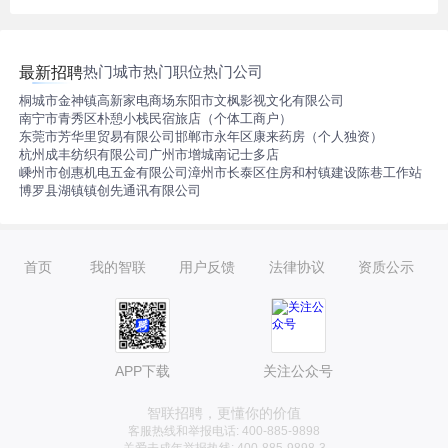
热门城市
热门职位
热门公司
最新招聘
桐城市金神镇高新家电商场
东阳市文枫影视文化有限公司
南宁市青秀区朴憩小栈民宿旅店（个体工商户）
东莞市芳华里贸易有限公司
邯郸市永年区康来药房（个人独资）
杭州成丰纺织有限公司
广州市增城南记士多店
嵊州市创惠机电五金有限公司
漳州市长泰区住房和村镇建设陈巷工作站
博罗县湖镇镇创先通讯有限公司
首页
我的智联
用户反馈
法律协议
资质公示
APP下载
关注公众号
智联招聘，更懂你的价值
客服热线和举报电话: 400-885-9898
关爱未成年举报热线: 400-885-9898-3