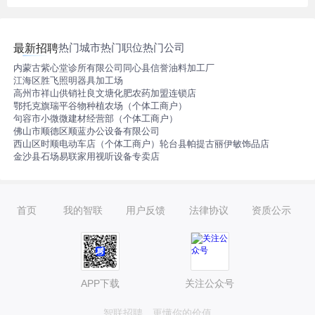
热门城市
热门职位
热门公司
最新招聘
内蒙古紫心堂诊所有限公司
同心县信誉油料加工厂
江海区胜飞照明器具加工场
高州市祥山供销社良文塘化肥农药加盟连锁店
鄂托克旗瑞平谷物种植农场（个体工商户）
句容市小微微建材经营部（个体工商户）
佛山市顺德区顺蓝办公设备有限公司
西山区时顺电动车店（个体工商户）
轮台县帕提古丽伊敏饰品店
金沙县石场易联家用视听设备专卖店
首页
我的智联
用户反馈
法律协议
资质公示
APP下载
关注公众号
智联招聘，更懂你的价值