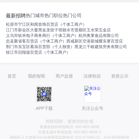
热门城市
热门职位
热门公司
最新招聘
松原市宁江区和闻首饰百货店（个体工商户）
江门市新会区大鳌黑金龙饺子馆
丽水市莲都区王水荣五金店
义乌市钦米电子商务商行（个体工商户）
杭州奥莱食品有限公司
忠县聚省客百货店（个体工商户）
西咸新区空港新城耀东赛百货店
荆门市东宝区看虽百货部（个人独资）
黑龙江千岐建筑劳务有限公司
枝江市旧报值百货店（个体工商户）
首页
我的智联
用户反馈
法律协议
资质公示
APP下载
关注公众号
智联招聘，更懂你的价值
客服热线和举报电话: 400-885-9898
关爱未成年举报热线: 400-885-9898-3
朝阳区人力资源与社会保障局监督电话: 010-57596212，010-65099938