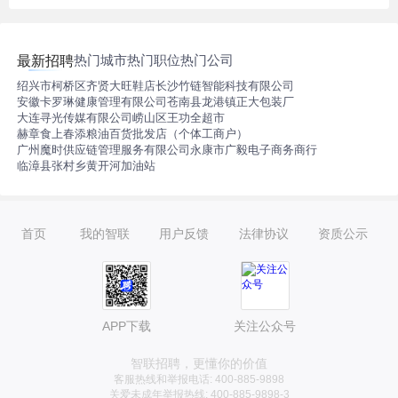
热门城市
热门职位
热门公司
最新招聘
绍兴市柯桥区齐贤大旺鞋店
长沙竹链智能科技有限公司
安徽卡罗琳健康管理有限公司
苍南县龙港镇正大包装厂
大连寻光传媒有限公司
崂山区王功全超市
赫章食上春添粮油百货批发店（个体工商户）
广州魔时供应链管理服务有限公司
永康市广毅电子商务商行
临漳县张村乡黄开河加油站
首页
我的智联
用户反馈
法律协议
资质公示
APP下载
关注公众号
智联招聘，更懂你的价值
客服热线和举报电话: 400-885-9898
关爱未成年举报热线: 400-885-9898-3