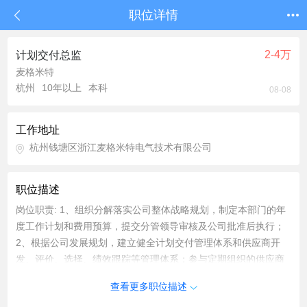
职位详情
2-4万
计划交付总监
麦格米特
杭州
10年以上
本科
08-08
工作地址
杭州钱塘区浙江麦格米特电气技术有限公司
职位描述
岗位职责: 1、组织分解落实公司整体战略规划，制定本部门的年
度工作计划和费用预算，提交分管领导审核及公司批准后执行；
2、根据公司发展规划，建立健全计划交付管理体系和供应商开
发、评价、选择、绩效跟踪等管理体系；参与定期组织的供应商
业绩评估及日常绩效管理； 3、规划好部门的组织分工和职能分
查看更多职位描述
配，健全优化部门人员的管理流程及绩效激励；做好人才储备工