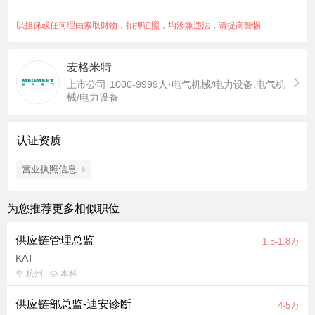
作，指导和培训下属，提高部门人员业务能力及培养国际化能
力；带领并融入公司企业文化； 4、根据公司的业务发展情况和
以担保或任何理由索取财物，扣押证照，均涉嫌违法，请提高警惕
订单预测，制订合理的生产计划、物料采购计划及陶瓷、板卡等
重要物资计划，积极组织对接客户需求和新项目开发情况，确保
麦格米特
交付及时率和物料齐套率； 5、持续改进供应链管理，提升管理
上市公司·1000-9999人·电气机械/电力设备,电气机
效率，保持合理的物料采购成本及物料库存，达到公司的采购降
械/电力设备
本要求； 6、组织部门日清日结会、周例会、季度总结会，参与
公司经营分析会议，总结好的经验进行推广，发现不足并制定改
善措施，进行有效落实； 7、完成上级领导交办的其他临时性工
认证资质
作。 任职资格: 1、5年以上汽车行业计划/供应链/交付总监管理经
营业执照信息
验，熟悉汽车精益生产、JIT、APS计划体系； 2、具备完整的计
划交付体系搭建、流程优化、降本提效实战经验； 3、极强的产
销协同、问题攻坚、团队管理及统筹决策能力； 4、接受家电/智
为您推荐更多相似职位
能家居/卫浴行业转型，有制造业跨行业经验优先，可接受出差。
供应链管理总监
1.5-1.8万
KAT
杭州
本科
供应链部总监-迪安诊断
4-5万