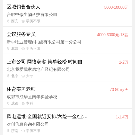
区域销售合伙人
5000-10000元
合肥中傲生物科技有限公司
西安
学历不限
会议服务专员
4000-6000元·13薪
新中物业管理(中国)有限公司第一分公司
北京
学历不限
上市公司 网络获客 简单轻松 时间自由 月入1.5万＋
1-2万
北京我爱我家房地产经纪有限公司
北京
大专
体育实习老师
70-80元/天
成都市成华区南华实验学校
成都
本科
风电运维-全国就近安排/六险一金/业内高薪
1-1.4万
欢创信息咨询有限公司
济南
学历不限