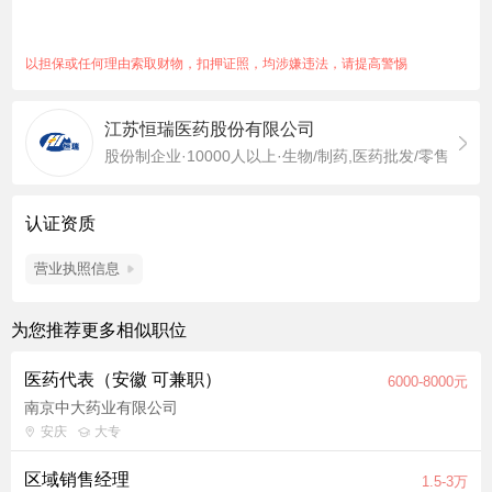
并反馈客户信息和公司产品的临床使用情况； 5. 充分了解市场状
态，及时向领导汇报竞品情况及市场最新动态，提出合理化建
议； 【岗位要求】 1. 医药、生物、化学、营销等相关专业，大
以担保或任何理由索取财物，扣押证照，均涉嫌违法，请提高警惕
专及以上学历； 2. 有临床推广经验，肿瘤领域、外企、竞品经验
优先考虑； 3. 具有良好的沟通表达能力，抗压能力，积极进取，
江苏恒瑞医药股份有限公司
有良好的学习能力和自我管理能力； 4.有较强的责任感、使命
股份制企业·10000人以上·生物/制药,医药批发/零售
感。
认证资质
营业执照信息
为您推荐更多相似职位
医药代表（安徽 可兼职）
6000-8000元
南京中大药业有限公司
安庆
大专
区域销售经理
1.5-3万