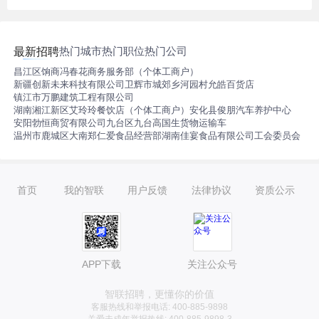
热门城市
热门职位
热门公司
最新招聘
昌江区饷商冯春花商务服务部（个体工商户）
新疆创新未来科技有限公司
卫辉市城郊乡河园村允皓百货店
镇江市万鹏建筑工程有限公司
湖南湘江新区艾玲玲餐饮店（个体工商户）
安化县俊朋汽车养护中心
安阳勃恒商贸有限公司
九台区九台高国生货物运输车
温州市鹿城区大南郑仁爱食品经营部
湖南佳宴食品有限公司工会委员会
首页
我的智联
用户反馈
法律协议
资质公示
APP下载
关注公众号
智联招聘，更懂你的价值
客服热线和举报电话: 400-885-9898
关爱未成年举报热线: 400-885-9898-3