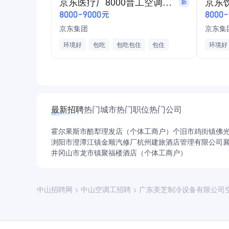
京东医疗厂8000普工空调（包吃住）直招
班可以带手机，不用穿无尘服
8000-9000元
8000
工厂直招，到厂里面试
京东集团
京东集
环境好
包吃
包吃包住
包住
环境好
节假日福利
工作轻松
节假日
最新招聘
热门城市
热门职位
热门公司
霍尔果斯市酷犁理发店（个体工商户）
个旧市鸡街镇佛
浏阳市澄潭江镇金顺汽修厂
杭州建旅酒店管理有限公司
井冈山市龙市镇聚福楼酒店（个体工商户）
中山招聘网
>
中山空调工招聘
>
广东美芝制冷设备有限公司