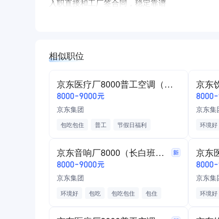
入职直接和工厂签合同，稳定靠谱
真心找工作的，尽管放心投简历
综合月工资：6500-8500
综合月工资：6500-8500
相似职位
综合月工资：6500-8500
住宿环境好
京东医疗厂8000普工空调（包吃住）直招
空调、热水器、独立卫生间、干净整洁
8000-9000元
8000
宿舍宽敞明亮，住着舒心又安心。空调工
京东集团
京东集
包吃包住
包吃包住
普工
节假日福利
环境好
三餐免费，饭菜可口、营养均衡
工作轻松
节假日
不用自己花钱吃饭，每月纯攒钱
京东音响厂8000（长白班坐班）普工空调
福利待遇好
8000-9000元
8000
工资准时发放，工时稳定，节假日福利
京东集团
京东集
加班自由，福利齐全，工作轻松好上手
环境好
包吃
包吃包住
包住
环境好
厂区环境好
节假日福利
工作轻松
节假日
车间干净整洁、管理人性化，长白班，坐班，上