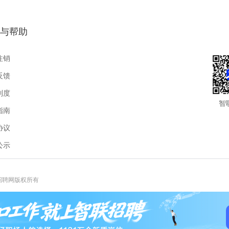
与帮助
注销
反馈
制度
智
指南
协议
公示
联招聘网版权所有
报热线:400-885-9898-3