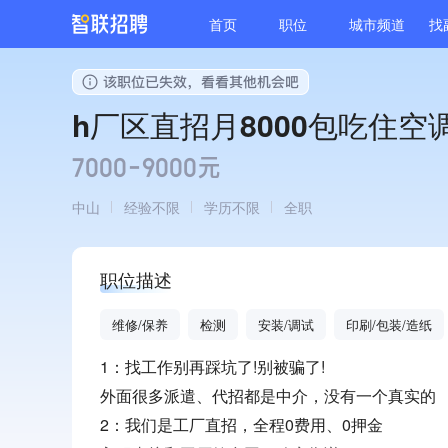
首页
职位
城市频道
找
h厂区直招月8000包吃住空
7000-9000元
中山
经验不限
学历不限
全职
职位描述
维修/保养
检测
安装/调试
印刷/包装/造纸
1：找工作别再踩坑了!别被骗了!
外面很多派遣、代招都是中介，没有一个真实的
2：我们是工厂直招，全程0费用、0押金