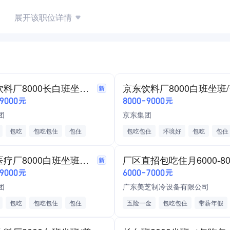
展开该职位详情
京东饮料厂8000长白班坐班（直招）普工空调
-9000元
8000-9000元
团
京东集团
包吃
包吃包住
包住
包吃包住
环境好
包吃
包住
福利
工作轻松
节假日福利
工作轻松
京东医疗厂8000白班坐班（普工空调）直招
厂区直招包吃住月6000-80
-9000元
6000-7000元
团
广东美芝制冷设备有限公司
包吃
包吃包住
包住
五险一金
包吃包住
带薪年假
福利
工作轻松
印刷/包装/造纸
日化制造