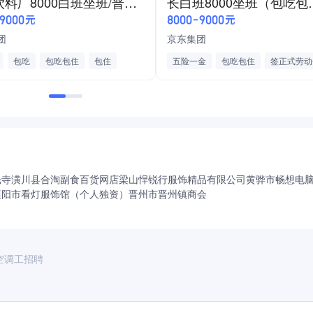
京东饮料厂8000白班坐班/普工空调
长白班8000
家电批发/零售/贸易
带薪培训
-9000元
8000-9000元
工作轻松
准时发工资
团
京东集团
包吃
包吃包住
包住
五险一金
包吃包住
签正式劳动
福利
工作轻松
加班费
一日三餐
荤素搭配
外宿补贴
逐年加薪
内部优先晋
节日发放礼品
大额年终奖
免费健身房
生活便利
法定节假
年终奖
有房补
光寺
潢川县合淘副食百货网店
梁山悍锐行服饰精品有限公司
黄骅市畅想电
襄阳市看灯服饰馆（个人独资）
晋州市晋州镇商会
空调工招聘