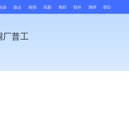
副业
政企
校招
高薪
海归
驻外
测评
职Q
调厂普工