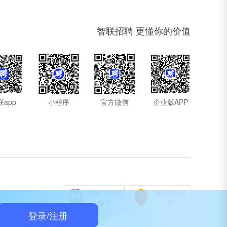
智联招聘 更懂你的价值
联app
小程序
官方微信
企业版APP
网络110报警
电子营业执
服务
照
登录/注册