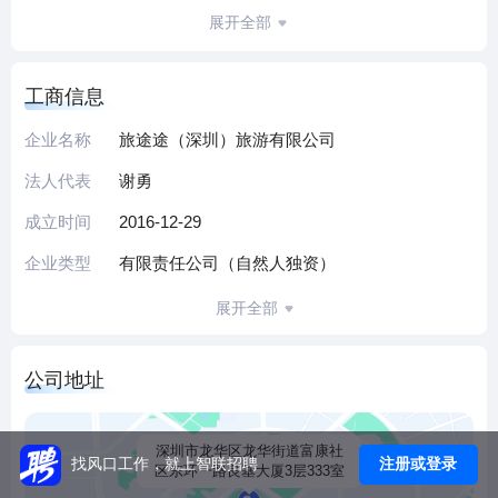
汽车租赁、火车票与飞机票销售代理、会议展览策划等服
展开全部
务，还涉及旅游管理软件技术开发、旅游箱包及化妆品购销
等配套业务，旅游相关业务均已取得合规经营资质。
工商信息
经过多年发展，公司积累了丰富的旅游服务经验，能够根据
客户需求定制个性化出行方案，凭借规范的服务流程与多元
企业名称
旅途途（深圳）旅游有限公司
化的业务布局，为各类游客提供便捷、贴心的出行体验。
法人代表
谢勇
（本介绍由DeepSeek AI智能生成，仅供参考）
成立时间
2016-12-29
企业类型
有限责任公司（自然人独资）
展开全部
公司地址
深圳市龙华区龙华街道富康社
注册或登录
找风口工作，就上智联招聘
区东环一路良基大厦3层333室