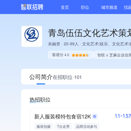
首页
职位
城市频道
找
青岛伍伍文化艺术策
未融资
·
20-99人
·
文化艺术/娱乐、文化艺术/
智联 x 芝麻企业信
靠谱分 4.6
公司简介
在招职位·101
热招职位
新人服装模特包食宿12K
1.1-1.5
服装拍摄
T台走秀
品牌活动参与