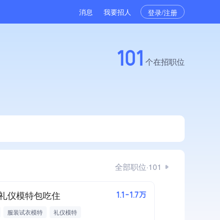
消息
我要招人
登录/注册
101
个在招职位
全部职位·101
礼仪模特包吃住
1.1-1.7万
服装试衣模特
礼仪模特