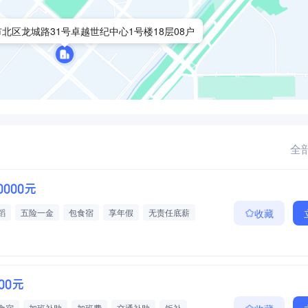
北区龙城路31号卓越世纪中心1号楼18层08户
全部
10000元
蹈
五险一金
包食宿
享年假
无责任底薪
收藏
000元
食宿
加班补助
加班费
交通补助
饭补