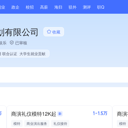
副业
政企
校招
高薪
海归
驻外
测评
职Q
划有限公司
收藏
娱乐
已审核
用 联合认证
大学生就业贡献
商演礼仪模特12K起
商演
万
1-1.5万
模特
商业演出服务
礼仪接待
模特