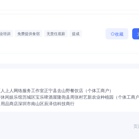
业培训
免费提供食宿
无责任底薪
提成
收藏
区人上人网络服务工作室
正宁县去山野餐饮店（个体工商户）
荟休闲娱乐馆
历城区宝乐啤酒屋
隆尧县周张村艺新农业种植园（个体工商
日用品商店
深圳市南山区辰泽信科技商行
页