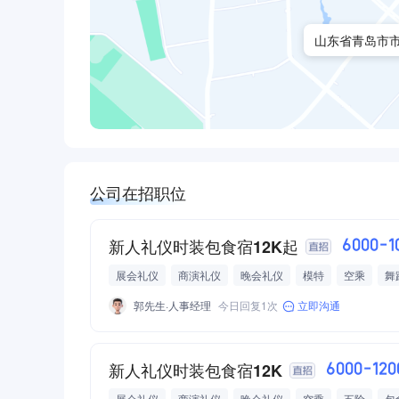
山东省青岛市市
公司在招职位
新人礼仪时装包食宿12K起
6000-
展会礼仪
商演礼仪
晚会礼仪
模特
空乘
舞
保底工资
提成
全勤奖
免费带薪培训
专业培训
郭先生·人事经理
今日回复1次
立即沟通
新人礼仪时装包食宿12K
6000-12
展会礼仪
商演礼仪
晚会礼仪
空乘
五险
包