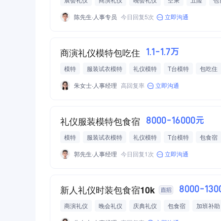
有餐补
无责任底薪
保底工资
提成
免费带薪培
陈先生·人事专员
今日回复5次
立即沟通
商演礼仪模特包吃住
1.1-1.7万
模特
服装试衣模特
礼仪模特
T台模特
包吃住
交通补助
加班补助
饭补
朱女士·人事经理
高回复率
立即沟通
礼仪服装模特包食宿
8000-16000元
模特
服装试衣模特
礼仪模特
T台模特
包食宿
享年假
郭先生·人事经理
今日回复1次
立即沟通
新人礼仪时装包食宿10k
8000-13
商演礼仪
晚会礼仪
庆典礼仪
包食宿
加班补助
无责任底薪
保底工资
提成
免费带薪培训
专业