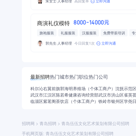
朱女士·人事经理
高回复率
立即沟通
商演礼仪模特
8000-14000元
旗袍服装
礼服服装
汉服服装
免费带薪培训
专
享年假
郭先生·人事经理
今日回复1次
立即沟通
最新招聘
热门城市
热门职位
热门公司
科尔沁右翼前旗郭海明养殖场（个体工商户）
沈抚示范
武汉市江汉区陈若希健康咨询经营部
武汉市洪山区雀英
临淄区紫茗阁茶饮店（个体工商户）
铁岭市银州区学尧
招聘网
>
青岛招聘
>
青岛伍伍文化艺术策划有限公司招聘
手机网页版:
青岛伍伍文化艺术策划有限公司招聘