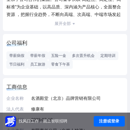
标准”为企业基础，以高品质、深内涵为产品核心，全面整合
资源 ，把握行业趋势，不断向高端、次高端、中端市场发起
强有力的冲击。 作为中国酒行业一线品牌高端产品的开发商
展开全部
和总运营商，先后开发运营了茅台伟人纪念酒、茅台历史文
化酒、五粮液虎符文化酒等众多名酒。 我们始终坚定“以酒载
公司福利
道，继承创新”的理念，坚持“品牌、品质、团队、文化和艺
术”五个自信，深挖历史文化内涵，为美酒赋予精神力量，智
带薪病假
带薪年假
五险一金
多次晋升机会
定期培训
造中国一流、国际知名的高品质美酒。 我们立足传统，放眼
节日福利
员工旅游
零食下午茶
时代，以酒载道，继承创新，致力成为中国酒文化优秀的传
播者，汇聚天下名酒，让中国品味世界，让世界品味中国。
工商信息
企业名称
名酒殿堂（北京）品牌营销有限公司
法人代表
修康有
成立时间
2023-07-18
注册或登录
找风口工作，就上智联招聘