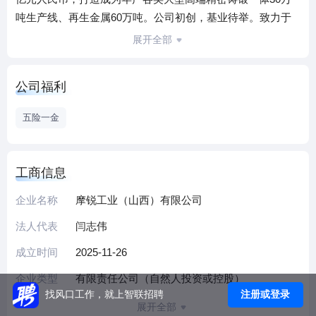
吨生产线、再生金属60万吨。公司初创，基业待举。致力于
大型高端精密锻件的研发、生产与全球营销，材质涵盖碳
展开全部
钢、合金钢、不锈钢，以及铝、镁、钛、镍、高温合金等特
种有色金属。我们不以传统产能自限。我们正在忻州这片厚
公司福利
土之上，从零搭建国际领先的全自动智能化铸锻生产线，目
标是无人化、少人化运营，以数据与算法重塑金属成形的每
五险一金
一个环节。我们要在这里，建起一座真正意义上的锻造灯塔
工厂。项目一期计划于2026年初建设，年底投产。包含12500
吨智能压力机、D53-10米智能辗环机以及配套的智能加热
工商信息
炉、热处理炉、数控机床等，达到年产30万吨精密环锻件。
企业名称
摩锐工业（山西）有限公司
未来五年，上市可期。我们寻找的不是员工，而是早期共创
者。这里有尚未落定的组织架构、亟待命名的产线、等待注
法人代表
闫志伟
入灵魂的技术路径。每一个岗位，都是定义者，而非执行
成立时间
2025-11-26
者。我们需要这样的你：研发类材料成型 / 锻造工艺 / 热处理
/ 模拟仿真我们不只看资历，更看重你对金属微观世界的理解
企业类型
有限责任公司（自然人投资或控股）
力。生产与智造类自动化产线运维 / 工业机器人 / 数字孪生 /
注册或登录
找风口工作，就上智联招聘
展开全部
MES系统如果你对“黑灯工厂”有执念，这里是最好的试验场。