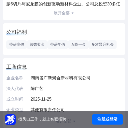
胺6切片与尼龙膜的创新驱动新材料企业。公司总投资30多亿
元，在中国湖南省岳阳市云溪区绿色化工高新区布局28万吨
展开全部
的聚酰胺6切片与12.5万吨的尼龙膜产品，致力于打造“己内酰
胺—聚酰胺6切片—尼龙膜”产业链一体化基地，以科技创新服
公司福利
务国内外客户，成为国内领先、全球一流的高性能尼龙材料
综合解决方案提供商。
带薪病假
绩效奖金
带薪年假
五险一金
多次晋升机会
工商信息
企业名称
湖南省广新聚合新材料有限公司
法人代表
陈广艺
成立时间
2025-11-25
企业类型
其他有限责任公司
注册或登录
找风口工作，就上智联招聘
展开全部