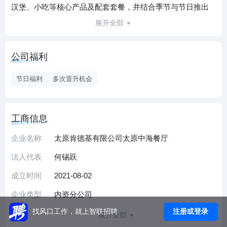
汉堡、小吃等核心产品及配套套餐，并结合季节与节日推出
限定活动。依托肯德基全球标准化运营体系，餐厅执行统一
展开全部
的食品安全管理、服务培训与环境营造标准，确保用餐体验
一致性。同时，针对周边商务人群与社区居民需求，优化出
公司福利
餐效率与产品组合，提供堂食、外卖及外带等多元服务选
择。作为品牌在太原的区域服务网点，餐厅坚持“顾客至上”的
节日福利
多次晋升机会
服务理念，通过标准化运营与本地化需求适配，持续为顾客
带来熟悉的品牌体验。我们专注于服务细节提升，致力于成
为周边消费者日常餐饮的可靠选择。
工商信息
企业名称
太原肯德基有限公司太原中海餐厅
法人代表
何锡跃
成立时间
2021-08-02
企业类型
内资分公司
注册或登录
找风口工作，就上智联招聘
展开全部