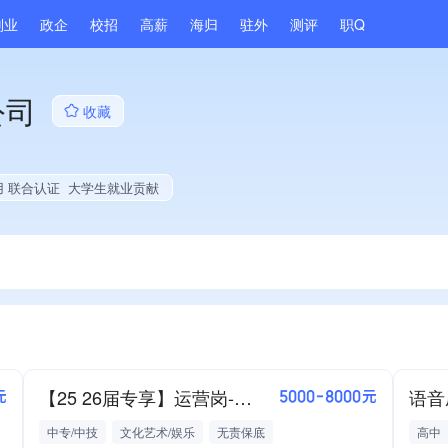
副业
政企
校招
高薪
海归
驻外
测评
职Q
公司
收藏
用 联合认证
大学生就业贡献
【25 26届专享】运营岗-可三方+可开实习
元
5000-8000元
中专/中技
文化艺术/娱乐
无责保底
高中