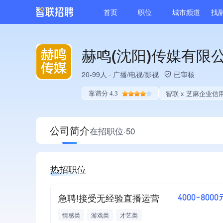
首页
职位
城市频道
找
赫鸣(沈阳)传媒有限
20-99人
·
广播/电视/影视
已审核
智联 x 芝麻企业信
靠谱分 4.3
公司简介
在招职位·50
热招职位
急聘!接受无经验直播运营
4000-8000
情感类
游戏类
才艺类