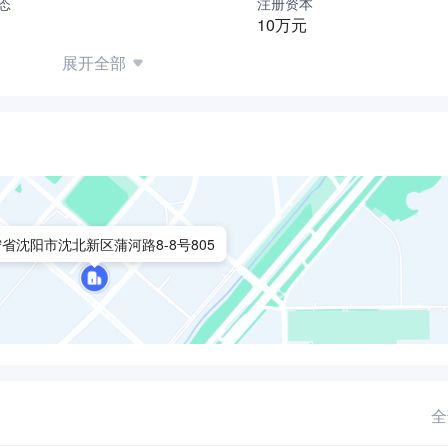
态
注册资本
10万元
展开全部
省沈阳市沈北新区蒲河路8-8号805
全