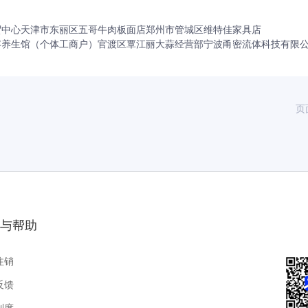
贸中心
天津市东丽区五哥牛肉板面店
郑州市管城区维特佳家具店
容养生馆（个体工商户）
官渡区覃江丽大蒜经营部
宁波甬密流体科技有限
页
与帮助
注销
反馈
制度