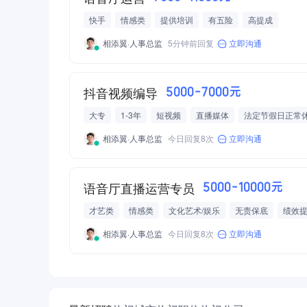
快手
情感类
提供培训
有五险
高提成
相添翼·人事总监
5分钟前回复
立即沟通
抖音视频编导
5000-7000元
大专
1-3年
短视频
直播媒体
法定节假日正常
相添翼·人事总监
今日回复8次
立即沟通
语音厅直播运营专员
5000-10000元
才艺类
情感类
文化艺术/娱乐
无责保底
绩效
节日福利
无加班
法休
相添翼·人事总监
今日回复8次
立即沟通