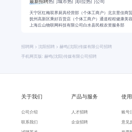
最新招聘
热门城市
热门职位
热门公司
天宁区红梅双界厨具经营部（个体工商户）
北京昱佳商
抚州高新区乘好百货店（个体工商户）
通道程程健康美
上海丘山物联网科技有限公司
白水县民根农资服务部
招聘网
>
沈阳招聘
>
赫鸣(沈阳)传媒有限公司招聘
手机网页版:
赫鸣(沈阳)传媒有限公司招聘
关于我们
产品与服务
使用
公司介绍
人才招聘
账号
联系我们
企业招聘
意见
诚聘英才
发票