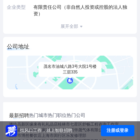
企业类型
有限责任公司（非自然人投资或控股的法人独
资）
展开全部
公司地址
茂名市油城八路3号大院1号楼
三层335
热门城市
热门职位
热门公司
最新招聘
潍坊高新区缘来有礼礼品店
桂林市七星区舒畅工程咨询工作室
蒙城县板桥镇佑一家建材门市部
江西华晟气体有限公司
注册或登录
找风口工作，就上智联招聘
启东市博然餐饮店
上海市闵行区乐发修理部