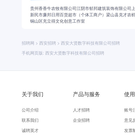
贵州香香牛农牧有限公司
江阴市郁邦建筑装饰有限公司
新民市廉邦日用百货超市（个体工商户）
梁山县克才农
铜山区充立得文化创意工作室
招聘网
>
西安招聘
>
西安大贤数字科技有限公司招聘
手机网页版:
西安大贤数字科技有限公司招聘
关于我们
产品与服务
使用
公司介绍
人才招聘
账号
联系我们
企业招聘
意见
诚聘英才
发票