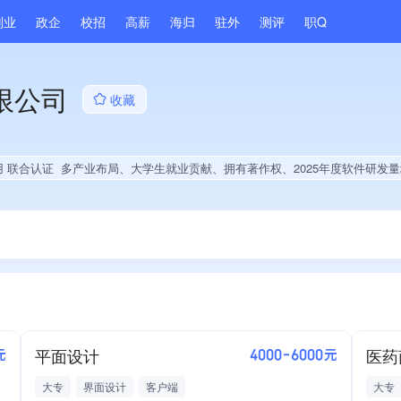
副业
政企
校招
高薪
海归
驻外
测评
职Q
限公司
收藏
用 联合认证
多产业布局、大学生就业贡献、拥有著作权、2025年度软件研发
平面设计
医药
元
4000-6000元
大专
界面设计
客户端
大专