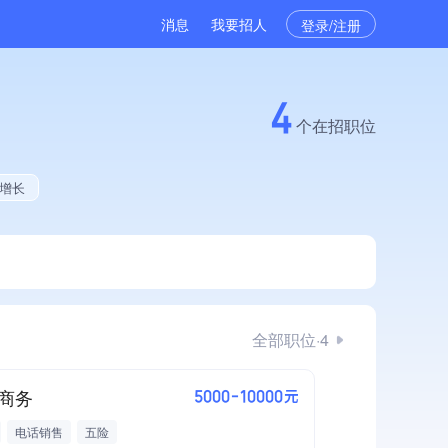
消息
我要招人
登录/注册
4
个在招职位
量增长
全部职位·4
商务
5000-10000元
电话销售
五险