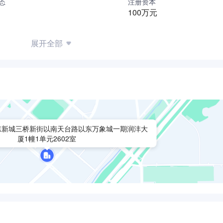
态
注册资本
100万元
展开全部
东新城三桥新街以南天台路以东万象城一期润沣大
厦1幢1单元2602室