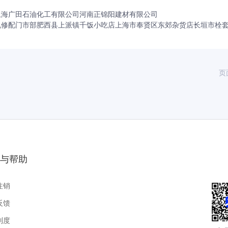
上海广田石油化工有限公司
河南正锦阳建材有限公司
机修配门市部
肥西县上派镇千饭小吃店
上海市奉贤区东郊杂货店
长垣市栓
页
与帮助
注销
反馈
制度