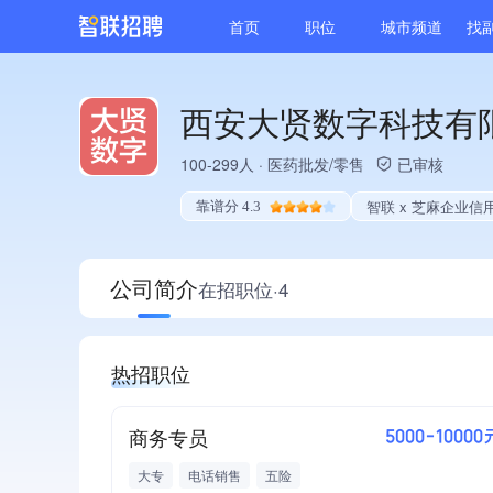
首页
职位
城市频道
找
西安大贤数字科技有
100-299人
·
医药批发/零售
已审核
智联 x 芝麻企业信
靠谱分 4.3
公司简介
在招职位·4
热招职位
商务专员
5000-10000
大专
电话销售
五险