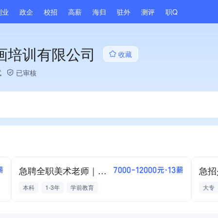
副业
政企
校招
高薪
海归
驻外
测评
职Q
画培训有限公司
收藏
试
已审核
急聘全职美术老师｜高薪+住宿+教研支持
薪
7000-12000元·13薪
本科
1-3年
学前教育
大专