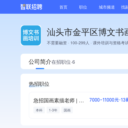
首页
职位
城市频道
找
汕头市金平区博文书
不需要融资
·
100-299人
·
课外培训与资格考
公司简介
在招职位·6
热招职位
急招国画素描老师 | 汕头 高薪 晋升
7000-11000元·13
本科
1-3年
国画