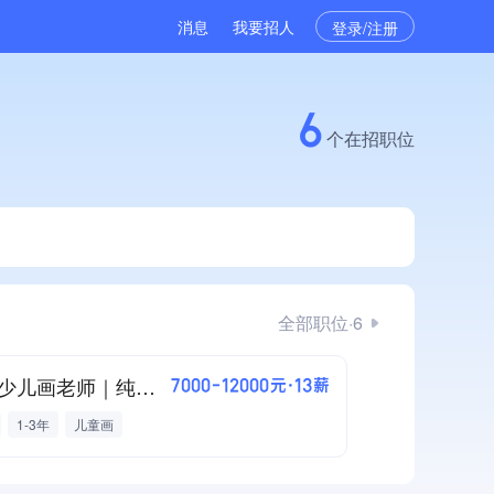
消息
我要招人
登录/注册
6
个在招职位
全部职位·6
急招少儿画老师｜纯教学无销售（低龄段）
7000-12000元·13薪
1-3年
儿童画