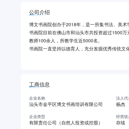
公司介绍
博文书画院创办于2018年，是一所集书法、美
书画院目前在佛山市和汕头市共投资超过1500
教师100余人，所教学生近5000名。
书画院一直坚持以德育人，充分发掘优秀传统文
过锻炼他们的观察力、创造力、动手能力和审美
培养更多书画艺术人才。 经过十年的沉淀，形成
异，为专业教师队伍提供完备的教学条件，为教
升发展平台。教师待遇丰厚，员工均有五险，日
工商信息
们一直致力于发展专业化、系统化的书画教学体
企业名称
法人代
汕头市金平区博文书画培训有限公司
杨杰
企业类型
经营状
有限责任公司（自然人投资或控股）
存续