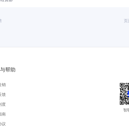
聘
页
与帮助
注销
反馈
制度
智
指南
协议