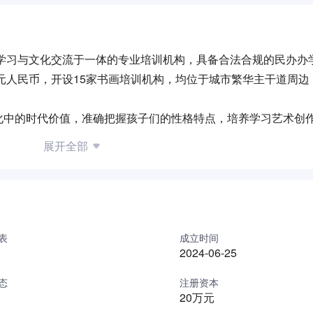
术学习与文化交流于一体的专业培训机构，具备合法合规的民办办
万元人民币，开设15家书画培训机构，均位于城市繁华主干道周边
化中的时代价值，准确把握孩子们的性格特点，培养学习艺术创
能力，逐步提高孩子们的综合素质，为中华优秀传统文化艺术的
展开全部
了具有独特的教学模式，并有一支专业院校毕业的教师团队。 教
师创设一个生动、温馨、丰富、新颖的教学环境；重视教师队伍
常不定期团队聚餐、有趣轻松的团建，绩优者更有外出旅游交流的
系，不断推动美育教育的创新发展，持续传承优秀中华文化，培
表
成立时间
2024-06-25
态
注册资本
20万元