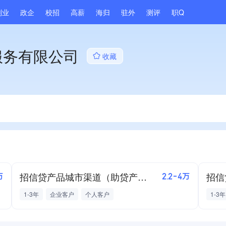
副业
政企
校招
高薪
海归
驻外
测评
职Q
服务有限公司
收藏
招信贷产品城市渠道（助贷产品库）
万
2.2-4万
1-3年
企业客户
个人客户
1-3年