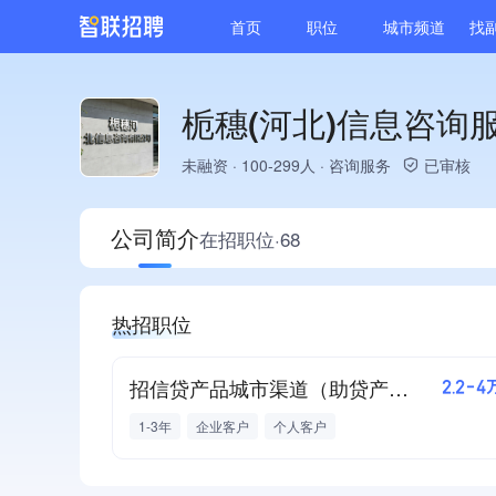
首页
职位
城市频道
找
栀穗(河北)信息咨询
未融资
·
100-299人
·
咨询服务
已审核
公司简介
在招职位·68
热招职位
招信贷产品城市渠道（助贷产品库）
2.2-4
1-3年
企业客户
个人客户