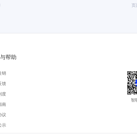
聘
页
与帮助
注销
反馈
制度
智
指南
协议
公示