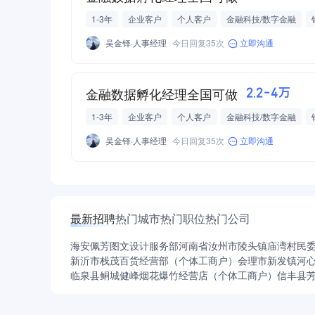
1-3年
企业客户
个人客户
金融科技/数字金融
发展空间
吴金铎·人事经理
今日回复35次
立即沟通
金融数据孵化经理全国可做
2.2-4万
1-3年
企业客户
个人客户
金融科技/数字金融
发展空间
吴金铎·人事经理
今日回复35次
立即沟通
最新招聘
热门城市
热门职位
热门公司
海安佩芳图文设计服务部
河南省汝州市陵头镇庙湾村民
新沂市栈茂百货经营部（个体工商户）
会理市新发镇河
临泉县鲖城健峰烟花爆竹经营店（个体工商户）
信丰县