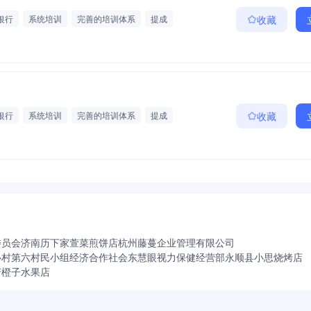
银行
系统培训
完善的培训体系
提成
收藏
银行
系统培训
完善的培训体系
提成
收藏
委员会
济南历下家萱菜煎饼店
杭州藤蔓企业管理有限公司
心村第六村民小组经济合作社
会东慧眼视力保健经营部
永顺县小思烧烤店
芳橙子水果店