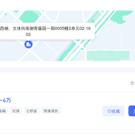
侧、文体街南侧青藤园一期0005幢2单元02-16
02
全
2-4万
金融
社保
公积金
快速成长
收藏