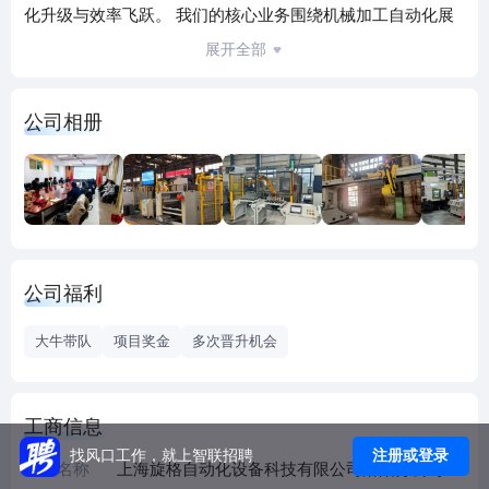
化升级与效率飞跃。 我们的核心业务围绕机械加工自动化展
开，涵盖： · 自动化上下料系统：为客户量身打造高效、稳定
展开全部
的机器人或专机上下料解决方案，实现生产单元的无人化运
行。 · 自动化集成改造：对现有加工设备（如数控机床、加工
公司相册
中心）进行自动化集成与柔性化改造，充分释放设备潜能。 ·
工艺优化与提升：结合丰富的行业经验，为客户提供涵盖加
工工艺优化与刀具应用方案的深度支持，实现质量、效率与
成本的整体改善。 我们交付的不仅是设备，更是完整的“交钥
匙”工程——从方案设计、系统集成、安装调试到工艺培训与
持续支持，我们确保每一个项目都能顺利落地，稳定运行，
公司福利
为客户创造切实可见的价值。 选择旋格，即是选择了一位可
靠、专业、致力于与您共同成长的自动化伙伴。我们期待以
大牛带队
项目奖金
多次晋升机会
技术驱动未来，助力中国制造迈向更高水平的自动化与智能
化。
工商信息
注册或登录
找风口工作，就上智联招聘
企业名称
上海旋格自动化设备科技有限公司洛阳分公司