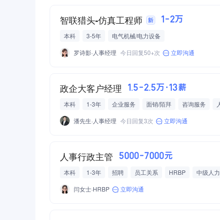
智联猎头-仿真工程师
1-2万
本科
3-5年
电气机械/电力设备
罗诗影·人事经理
今日回复50+次
立即沟通
政企大客户经理
1.5-2.5万·13薪
本科
1-3年
企业服务
面销/陌拜
咨询服务
年度体检
潘先生·人事经理
今日回复3次
立即沟通
人事行政主管
5000-7000元
本科
1-3年
招聘
员工关系
HRBP
中级人力
各项员工活动
闫女士·HRBP
立即沟通