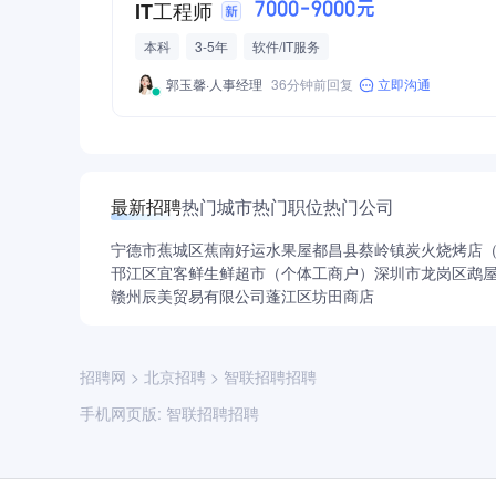
IT工程师
7000-9000元
本科
3-5年
软件/IT服务
郭玉馨·人事经理
36分钟前回复
立即沟通
最新招聘
热门城市
热门职位
热门公司
宁德市蕉城区蕉南好运水果屋
都昌县蔡岭镇炭火烧烤店
邗江区宜客鲜生鲜超市（个体工商户）
深圳市龙岗区鹉
赣州辰美贸易有限公司
蓬江区坊田商店
招聘网
>
北京招聘
>
智联招聘招聘
手机网页版:
智联招聘招聘