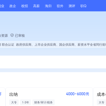
副业
政企
校招
高薪
海归
驻外
测评
职Q
力资源
已审核
用 联合认证
政府供应商、上市企业供应商、国企供应商、薪资水平全省同行前5%、知名品牌供应商、经营年限全国同行前5%、大学生就
出纳
成本
万
4000-6000元
大专
1-3年
财务/审计/税务
大专