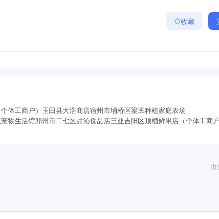
收藏
（个体工商户）
玉田县大浩商店
宿州市埇桥区梁班种植家庭农场
屋宠物生活馆
郑州市二七区甜沁食品店
三亚吉阳区顶榴鲜果店（个体工商
页