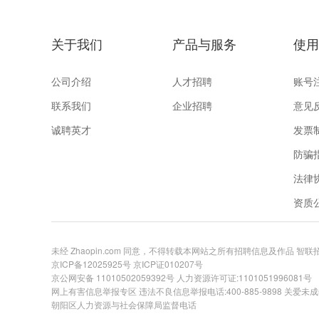
关于我们
产品与服务
使用
公司介绍
人才招聘
账号
联系我们
企业招聘
意见
诚聘英才
发票
防骗
法律
资质
未经 Zhaopin.com 同意，不得转载本网站之所有招聘信息及作品 智
京ICP备12025925号
京ICP证010207号
京公网安备 11010502059392号
人力资源许可证:1101051996081号
网上有害信息举报专区
违法不良信息举报电话:400-885-9898 关爱未成年举
朝阳区人力资源与社会保障局监督电话