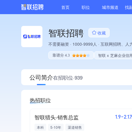
首页
职位
城市频道
找
智联招聘
收藏
不需要融资
·
1000-9999人
·
互联网招聘、人
智联 x 芝麻企业信
靠谱分 4.3
公司简介
在招职位·939
热招职位
智联猎头-销售总监
1.9-2.1
本科
5-10年
渠道销售