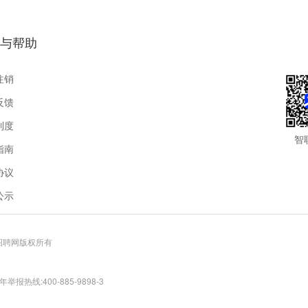
与帮助
注销
反馈
制度
智
指南
协议
公示
联招聘网版权所有
报热线:400-885-9898-3