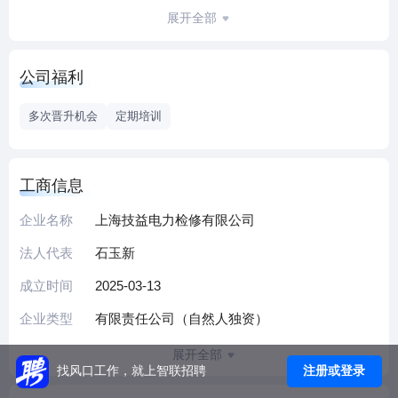
电、火电建设和大修项目，尤其是核电关键节点的大修。具
展开全部
有、电力工程施工总承包一级资质，承试类二级《承装 (修、
试)电力设施许可证》，施工劳务(不分等级)等资质。
公司福利
公司拥有一支高素质的员工队伍，有门类齐全的团队人员600
余人，公司注重全体员工的学习成长。建立了全面的培训体
多次晋升机会
定期培训
系，全面提升全体员工的综合素质。
公司以“困难为路，为难自己”为企业宗旨，做别人不愿意做，
别人做不了，别人做不好项目为主，行业小困难是公司发展
工商信息
的路，行业大困难是公司发展指南针。我们企业坚持“为难自
企业名称
上海技益电力检修有限公司
己，劈山为路”，以核电行业为中心，深耕全国主要核电、火
电、新能源集团企业的建设、尤其是大修、检修，运维、人
法人代表
石玉新
力技术支持为主的后市场。
成立时间
2025-03-13
先后承接或参与中核集团的建设、运维大部分人力技术支持
和大修项目、中广核检修、某涉密项目建设和检修协助、国
企业类型
有限责任公司（自然人独资）
家电投的核电和火电项目、大唐全国部分大项目检修及承
展开全部
建、中核集团下属核电站部分电气安装项目，华电集团新能
注册或登录
找风口工作，就上智联招聘
源运维及检修等一大批有影响的重点工程，赢得了业主和甲