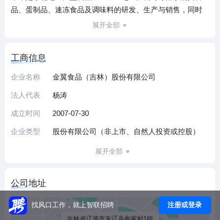
品、蛋制品、速冻食品及调味料的研发、生产与销售，同时
覆盖营养餐配送、生物制品研发等多元化业务领域，旗下运
展开全部
营厚德食品等知名品牌。
企业依托现代化生产体系与规模化运营能力，构建了覆盖鲜
工商信息
蛋加工、肉制品、方便食品等全链条的产业布局，年服务客
户超千家。公司拥有近二十年行业深耕经验，配备专业研发
企业名称
金翼食品（吉林）股份有限公司
团队与标准化生产线，通过ISO等质量管理体系认证，产品线
法人代表
杨涛
符合清真食品标准及国家食品安全规范。作为区域食品产业
的重要参与者，企业持续推动技术升级与产品创新，致力于
成立时间
2007-07-30
为消费者提供安全、健康的食品解决方案。
企业类型
股份有限公司（非上市、自然人投资或控股）
（本介绍由DeepSeek AI智能生成，仅供参考）
展开全部
公司地址
注册或登录
找风口工作，就上智联招聘
吉林省辽源市东辽县曲家村1组