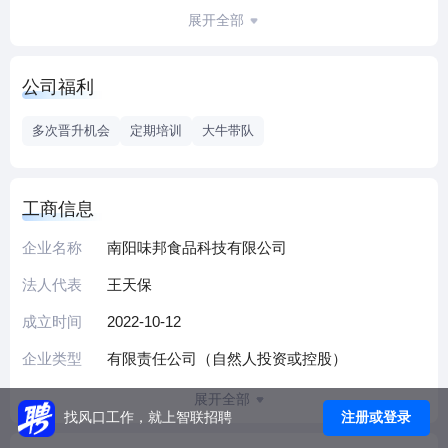
京、上海、郑州等多所科研机构和院校建立长期稳定的产学
展开全部
研合作关系，现拥有广州、郑州、长沙三个高标准自主研发
中心，食品研发人员20余人，食品高级工程师5人。公司按照
公司福利
ISO9001质量管理体系、ISO22000食品安全管理体系和
HACCP体系严把质量关，为客户提供安全、稳定、合格的优
多次晋升机会
定期培训
大牛带队
质产品。 公司坚持“专注、创新、共赢”的经营理念，为用户提
供个性化、标准化、定制化的调味服务，以帮客户创造财
富，助员工实现梦想，向社会奉献价值为目标，以匠人匠心
工商信息
精神打造高品质产品，做行业的引领者。
企业名称
南阳味邦食品科技有限公司
法人代表
王天保
成立时间
2022-10-12
企业类型
有限责任公司（自然人投资或控股）
展开全部
注册或登录
找风口工作，就上智联招聘