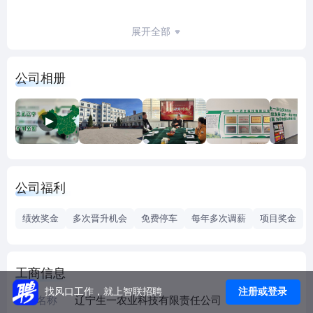
我们并非传统的电商平台，而是以数据为核心驱动、以服务
展开全部
集成赋能、以价值共享为纽带的农业数字化生态构建者。我
们始终坚守 “让农业发展成果惠及每一位耕耘者” 的初心，致
公司相册
力于通过技术创新与模式革新，系统性改善广大农民的生产
生活质量。平台深度整合社会多元资源，砍掉冗余流通环
节，放大规模化集采优势，让农民以更实惠的价格，获取品
类更丰富、品质更可靠的生产资料与生活用品；同时以数字
化力量打破城乡发展壁垒，让农民共享现代化发展红利，提
升其社会归属感与生活幸福感。
公司福利
我们坚信，农业产业的价值实现，最终要落脚于 “种得好、卖
绩效奖金
多次晋升机会
免费停车
每年多次调薪
项目奖金
得好、过得好” 的民生愿景，以此为基石，全力推动乡村生
产、生活、生态的全面进步。
工商信息
愿景：成为中国农业数字化生态的领航构建者
注册或登录
找风口工作，就上智联招聘
使命：系统性降低农业风险与成本，提升全产业价值与民生
企业名称
辽宁生一农业科技有限责任公司