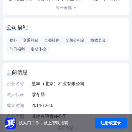
生产、加工、销售、服务和进出口业务于一体，具有完整产
展开全部
业链、多作物经营的现代国有控股种业公司。垦丰种业注册
资本47,320.70万元，是中国种子行业首批AAA级信用企业、
公司福利
农业部首批32家“育繁推一体化”企业、农业部重点实验室、院
士工作站、博士后科研工作站、ISTA会员；2013年、2016
餐补
交通补贴
全额社保
全额公积金
绩效奖金
年、2019年连续三次被评为全国种业信用骨干前三强企业，
节日福利
定期体检
成为种业信用明星企业；“垦丰”商标被认定为中国驰名商标。
2015年1月27日，垦丰种业在全国中小企业股份转让系统成功
挂牌，正式登陆国内资本市场，2016-2019年连续四年入选新
工商信息
三板创新层企业。
垦丰（北京）种业融合垦丰种业丰富的市场经验及其种业营
企业名称
垦丰（北京）种业有限公司
销能力，为广大种植者提供适应性更广、高产稳产且综合抗
法人代表
缪冬磊
性好的优良品种，并通过持续的育种研发投入以及完善的技
成立时间
2014-12-15
术服务系统和营销创新理念助力广大种植者增产增收，为中
国农业发展和粮食安全做出贡献。
企业类型
其他有限责任公司
注册或登录
找风口工作，就上智联招聘
展开全部