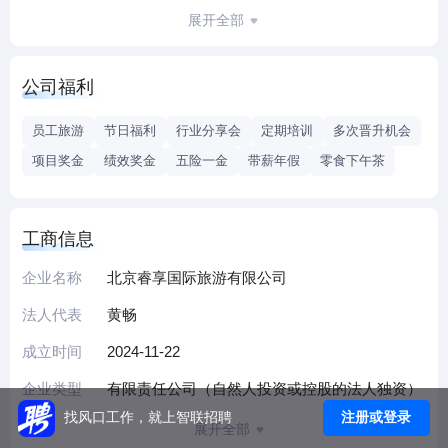
+”综合服务体系，整合保险、健康管理等资源为客户提供多元
展开全部
化旅游及衍生服务解决方案。作为品牌旗下专注旅游板块的
企业，公司立足北京市场，坚持以客户需求为导向，依托国
公司福利
企背景的合规性与生态资源优势，逐步拓展旅游服务边界，
致力于成为区域内“旅游+综合服务”的可靠伙伴。
员工旅游
节日福利
行业分享会
定期培训
多次晋升机会
项目奖金
绩效奖金
五险一金
带薪年假
零食下午茶
工商信息
企业名称
北京睿享国际旅游有限公司
法人代表
黄畅
成立时间
2024-11-22
企业类型
有限责任公司（自然人投资或控股的法人独资）
注册或登录
找风口工作，就上智联招聘
展开全部