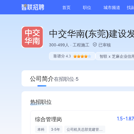
首页
职位
城市频道
找
中交华南(东莞)建设
300-499人
·
工程施工
已审核
智联 x 芝麻企业信
靠谱分 4.3
公司简介
在招职位·5
热招职位
综合管理岗
1.5-1.8
本科
3-5年
公司机关总部党建管理岗位