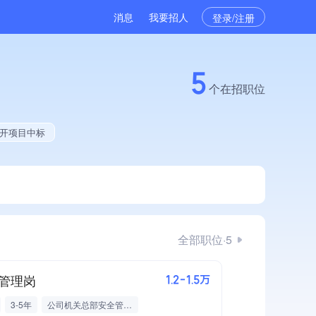
消息
我要招人
登录/注册
5
个在招职位
公开项目中标
全部职位·5
管理岗
1.2-1.5万
3-5年
公司机关总部安全管理岗