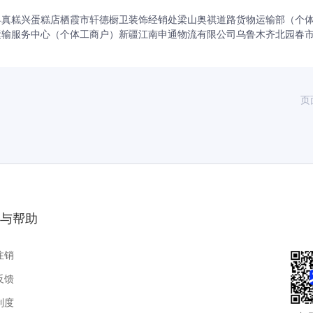
县真糕兴蛋糕店
栖霞市轩德橱卫装饰经销处
梁山奥祺道路货物运输部（个
运输服务中心（个体工商户）
新疆江南申通物流有限公司乌鲁木齐北园春
页
与帮助
注销
反馈
制度