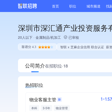
首页
职位
城市频道
找
深圳市深汇通产业投资服务
20人以下
·
金属制品/机加工
已审核
智联 x 芝麻企业信用 联合认证
薪资
靠谱分 4.3
公司简介
在招职位·18
热招职位
物业客服主管
1-1.5
本科
3-5年
物业管理