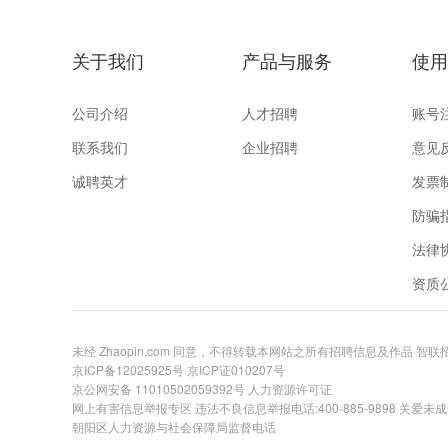
关于我们
产品与服务
使用
公司介绍
人才招聘
账号
联系我们
企业招聘
意见
诚聘英才
发票
防骗
法律
资质
未经 Zhaopin.com 同意，不得转载本网站之所有招聘信息及作品 智
京ICP备12025925号
京ICP证010207号
京公网安备 11010502059392号
人力资源许可证
网上有害信息举报专区
违法不良信息举报电话:400-885-9898 关爱未成年举
朝阳区人力资源与社会保障局监督电话