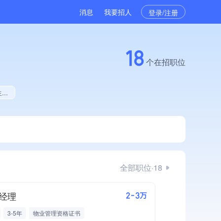
消息
我要招人
登录/注册
18
个在招职位
献
全部职位·18
经理
2-3万
3-5年
物业管理资格证书