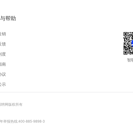
与帮助
注销
反馈
制度
智
指南
协议
公示
联招聘网版权所有
报热线:400-885-9898-3