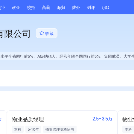
副业
政企
校招
高薪
海归
驻外
测评
职Q
有限公司
收藏
水平全省同行前5%、A级纳税人、经营年限全国同行前5%、集团成员、大学生就业贡
物业品质经理
物业
万
2.5-3.5万
本科
5-10年
物业管理资格证书
本科