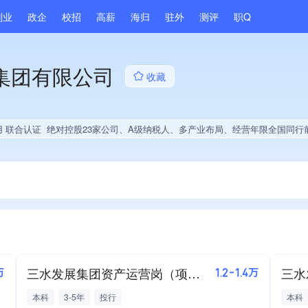
副业
政企
校招
高薪
海归
驻外
测评
职Q
集团有限公司
收藏
用 联合认证
绝对控股23家公司、A级纳税人、多产业布局、经营年限全国同行前10%、集团核心成员、发债
三水发展集团资产运营岗（项目投后管理）
三水
万
1.2-1.4万
本科
3-5年
投行
本科