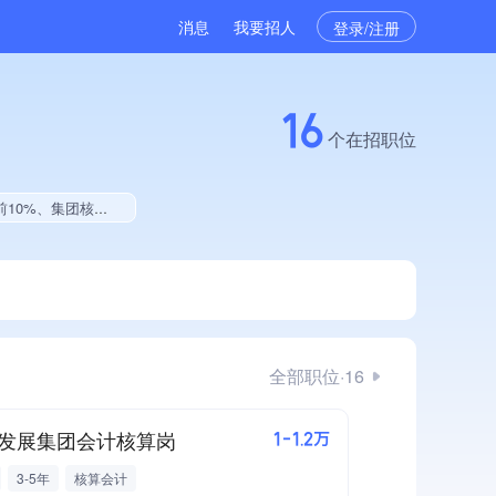
消息
我要招人
登录/注册
16
个在招职位
企业、大学生就业贡献
全部职位·16
发展集团会计核算岗
1-1.2万
3-5年
核算会计