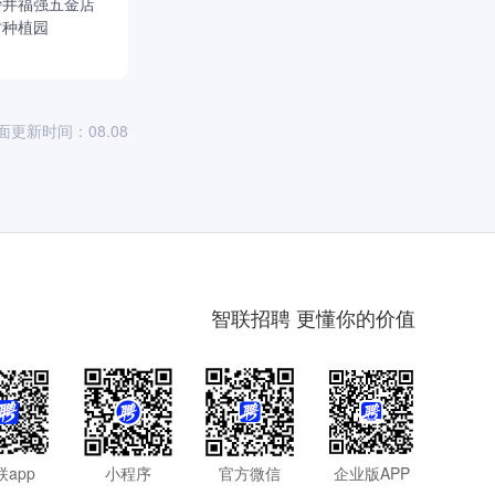
沙井福强五金店
才种植园
面更新时间：08.08
智联招聘 更懂你的价值
联app
小程序
官方微信
企业版APP