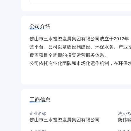
公司介绍
佛山市三水投资发展集团有限公司成立于2012
营平台。公司以基础设施建设、环保水务、产业
覆盖项目全周期的投资运营服务体系。
公司依托专业化团队和市场化运作机制，在环保
覆盖市政、工业等多场景需求。通过整合产业资
性项目投资，助力地方产业结构优化升级。近年
发展提供保障。
作为三水区属骨干企业，公司始终践行国企责任
工商信息
生态环境等方面取得实效。未来将围绕新型城镇
（本介绍由DeepSeek AI智能生成，仅供参考）
企业名称
法人代
佛山市三水投资发展集团有限公司
黎伟