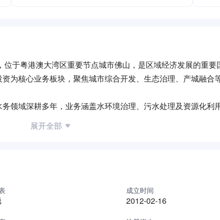
年，位于粤港澳大湾区重要节点城市佛山，是区域经济发展的重要
投资为核心业务板块，聚焦城市综合开发、生态治理、产城融合
水务领域深耕多年，业务涵盖水环境治理、污水处理及资源化利
源与资本运作能力，公司积极参与区域产业园区开发、新能源基
展开全部
来，团队持续深化国企改革实践，构建合规高效的风控管理体系
担当，通过政企协同模式参与多项重点民生工程，在提升城市功
化与绿色发展战略，持续探索智慧城市、循环经济等领域的创新
表
成立时间
聪
2012-02-16