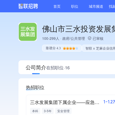
首页
职位
城市频道
找
佛山市三水投资发展
100-299人
·
政府/公共管理
已审核
智联 x 芝麻企业信
靠谱分 4.3
公司简介
在招职位·16
热招职位
三水发展集团下属企业——应急管理岗
1-1.2
本科
3-5年
安全管理