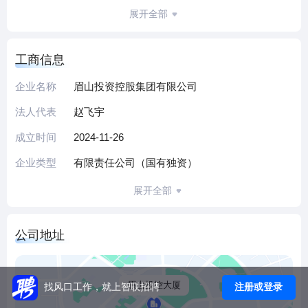
产业投资与运营、房地产与工程建设、文化与旅游、有色金
展开全部
属制造、金融服务五大核心板块，旗下辖22家子公司。
其中金融服务为核心业务，覆盖特殊资产管理、产权交易、
工商信息
小额贷款等类金融领域，通过入股成渝双城信用增进公司、
四川农村商业联合银行（第三大股东）及简阳农商行（单一
企业名称
眉山投资控股集团有限公司
最大股东）构建多元化金融生态；同时依托眉山市武卫安
法人代表
赵飞宇
保、岷江东湖商业管理等子公司，提供调款、安检、商业运
营等专业服务。2025年与国宝人寿签订股权投资战略合作协
成立时间
2024-11-26
议，探索引入险资优化项目融资。
企业类型
有限责任公司（国有独资）
作为区域国有资本运营平台，集团坚持“金融+产业”协同发展
理念，通过整合资源与创新布局，为地方经济高质量发展提
展开全部
供综合支撑。
（本介绍由DeepSeek AI智能生成，仅供参考）
公司地址
眉山投控大厦
注册或登录
找风口工作，就上智联招聘