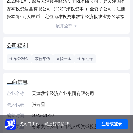
2023年1月，原名天津数字经济研究院有限公司，是天津国有
资本投资运营有限公司（简称“津投资本”）全资子公司，注册
资本4亿元人民币，定位为津投资本数字经济板块业务的承接
主体和重点培育的经济增长点。天数集团目前拥有全资及控
展开全部
股子公司5家，其中4家为国家级高新技术企业，拥有天津市
企业技术中心2个，天津市工程技术研究中心1个，天津市企
公司福利
业重点实验室1个。
全额公积金
带薪年假
五险一金
全额社保
工商信息
企业名称
天津数字经济产业集团有限公司
法人代表
张云星
成立时间
2023-01-10
注册或登录
找风口工作，就上智联招聘
企业类型
有限责任公司（自然人投资或控股的法人独资）