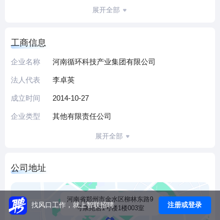
企业，遍布全国13个省及直辖市，形成了涵盖电子废弃物处
展开全部
理、再生塑料高值化利用、再生铜加工、报废汽车拆解再制
造、循环经济产业园运营、轮胎裂解处置以及循环经济产业
工商信息
互联网平台等多领域协同的全产业链布局。
企业名称
河南循环科技产业集团有限公司
法人代表
李卓英
成立时间
2014-10-27
企业类型
其他有限责任公司
展开全部
公司地址
河南省郑州市金水区柳林东路9
注册或登录
找风口工作，就上智联招聘
号康苑居1号楼1楼003室