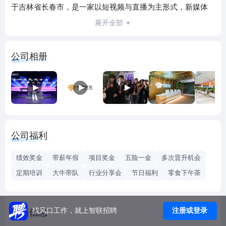
于吉林省长春市，是一家以短视频与直播为主形式，新媒体
为主平台的原创内容开放、孵化运营、商业变现公司，在网
展开全部
红孵化、达人主播领域拥有广泛的影响力。一、主要业务1.
内容生产：为创作者提供专业的内容制作支持，包括视频拍
公司相册
摄、剪辑、后期制作等，以提高内容的质量和观赏性；2. 粉
丝运营：通过数据分析、社区管理等手段，帮助创作者管理
粉丝，提升粉丝活跃度、粘性；3. 商业合作：具有强大的商
务资源整合能力，能够为创作者提供广告、品牌合作等商业
机会，实现商业变现；4. 版权管理：帮助创作者管理版权问
题，保护他们的创作成果免遭侵权。二、业务形态分为娱乐
公司福利
直播板块及直播带货板块：娱乐版块：网红孵化、达人主
播、网红电商、网红营销等；带货板块：打造品牌，打造品
绩效奖金
带薪年假
项目奖金
五险一金
多次晋升机会
牌供应链。三、特色与优势1、跨平台运营：公司能够帮助创
定期培训
大牛带队
行业分享会
节日福利
零食下午茶
作者在不同的平台拓展影响力，如抖音、视频号、小红书
等，提供跨平台的策略和推广；2、专业指导：遍布全国的服
务网络和精英团队，专业的内容创作团队，擅长影视制作、
注册或登录
找风口工作，就上智联招聘
工商信息
动画制作、平面设计、文案撰写等多种形式的内容创作。无