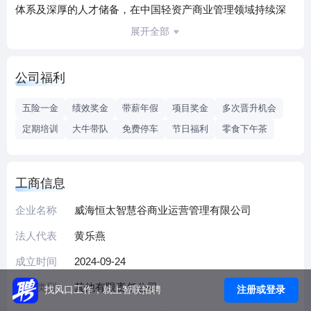
体系及深厚的人才储备，在中国轻资产商业管理领域持续深
耕。公司立足华东，发展全国，目前已在17个省，服务管理
展开全部
50+商业项目，并以三年百Mall为战略目标，持续向全国布
局。 以“定制化商业+集团化运作”的产品理念和管理体系，围
公司福利
绕土地规划、项目定位、商业设计咨询、项目筹备和持续运
营，提供全面、系统及专业的管理服务，为商业资产持有者
五险一金
绩效奖金
带薪年假
项目奖金
多次晋升机会
和开发商提供商业物业价值最大化及物业持续保值增值服
定期培训
大牛带队
免费停车
节日福利
零食下午茶
务。
工商信息
企业名称
威海恒太智慧谷商业运营管理有限公司
法人代表
黄乐燕
成立时间
2024-09-24
企业类型
其他有限责任公司
注册或登录
找风口工作，就上智联招聘