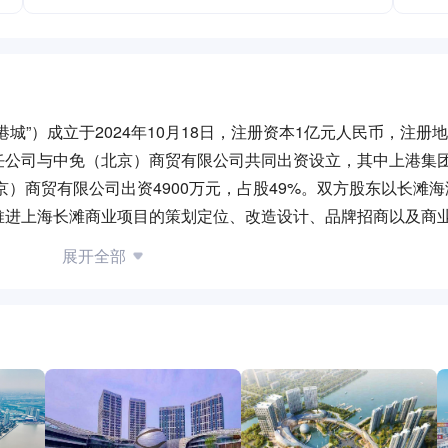
城”）成立于2024年10月18日，注册资本1亿元人民币，注册
任公司与中免（北京）商贸有限公司共同出资设立，其中上港集
北京）商贸有限公司出资4900万元，占股49%。双方股东以长滩
推进上海长滩商业项目的策划定位、改造设计、品牌招商以及商
为核心驱动业态的城市微度假地标。核心项目定位与体量：中免海
展开全部
大型商业综合体。项目位于上海宝山长滩滨江综合服务区，总体量
 体验”为核心业态打造的上海北部城市微度假地。项目特色：独家免
莱旗舰：北上海最大精品奥莱，推动文商旅一体化发展沉浸演艺
体验：西游主题亲子塔、千座音乐厅及五星酒店，休闲氛围佳滨
水上运动体验中心，形成“赛事+体验+旅游”多方式组合的度假模式
设计灵感，地标性视觉形象主题空间：慢生活主题内装，营造高品