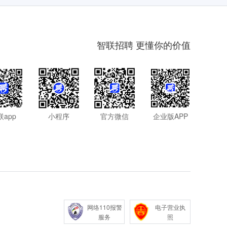
智联招聘 更懂你的价值
联app
小程序
官方微信
企业版APP
网络110报警
电子营业执
服务
照