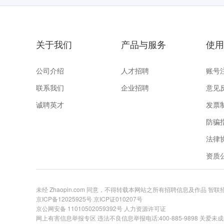
关于我们
产品与服务
使用
公司介绍
人才招聘
账号
联系我们
企业招聘
意见
诚聘英才
发票
防骗
法律
资质
未经 Zhaopin.com 同意，不得转载本网站之所有招聘信息及作品 智
京ICP备12025925号
京ICP证010207号
京公网安备 11010502059392号
人力资源许可证
网上有害信息举报专区
违法不良信息举报电话:400-885-9898 关爱未成年举