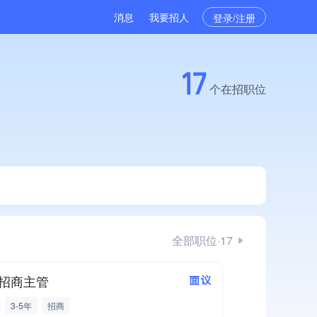
消息
我要招人
登录/注册
17
个在招职位
全部职位·17
招商主管
面议
3-5年
招商