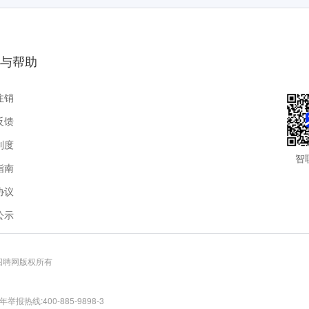
与帮助
注销
反馈
制度
智
指南
协议
公示
联招聘网版权所有
报热线:400-885-9898-3