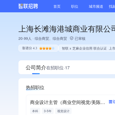
首页
职位
城市频道
找
上海长滩海港城商业有限公
20-99人
·
综合商贸、综合商贸
已审核
智联 x 芝麻企业信用 联合认证
上
靠谱分 4.3
公司简介
在招职位·17
热招职位
商业设计主管（商业空间视觉/美陈品牌方向）
面
本科
3-5年
视觉设计