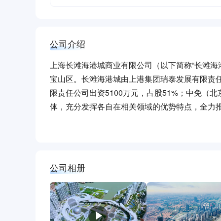
公司介绍
上海长滩海港城商业有限公司（以下简称“长滩海港
宝山区。长滩海港城由上港集团瑞泰发展有限责
限责任公司出资5100万元，占股51%；中免（
体，充分发挥各自在相关领域的优势特点，全力
工作，力争将项目打造为以“免税+奥莱+体验”
是由上港集团开发建设，中免集团负责招商运营的
方，以“游+购+娱+研“为理念，以免税+奥莱+
免税店，承接邮轮港客流，商品丰富业态多样奥
公司相册
+水幕灯光秀，全国最大球体影院+水系演绎度假
北部最大滨江亲水商业体，1.75公里滨江步道+
由英国Benoy设计公司设计，以“江豚逐浪”为
围