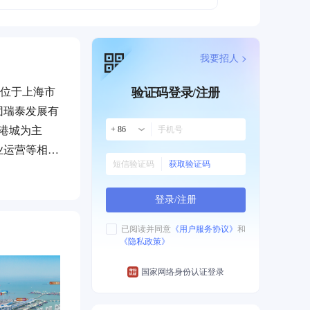
我要招人 >
地位于上海市
验证码登录/注册
团瑞泰发展有
海港城为主
+ 86
业运营等相关
获取验证码
港城奥特莱斯
18 万
登录/注册
税：中免市内
：长滩之眼
已阅读并同意
《用户服务协议》
和
《隐私政策》
江地标：上海
前沿设计：
国家网络身份认证登录
质休闲商业氛