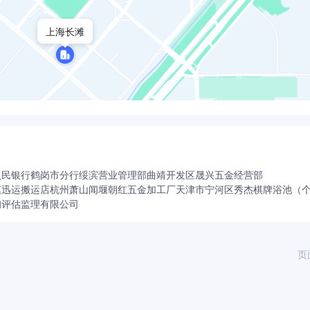
上海长滩
人民银行鹤岗市分行绥滨营业管理部
曲靖开发区晟兴五金经营部
镇迅运搬运店
杭州萧山闻堰朝红五金加工厂
天津市宁河区秀杰棋牌浴池（
询评估监理有限公司
页