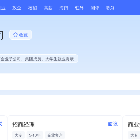
副业
政企
校招
高薪
海归
驻外
测评
职Q
司
收藏
市企业子公司、集团成员、大学生就业贡献
招商经理
商业
议
面议
大专
5-10年
企业客户
大专