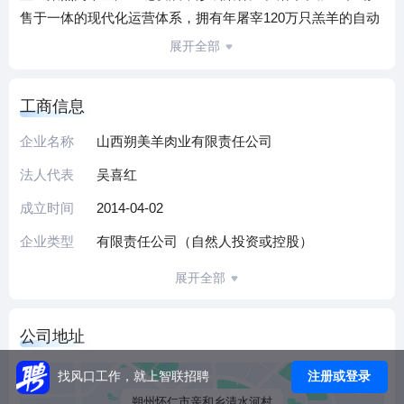
售于一体的现代化运营体系，拥有年屠宰120万只羔羊的自动
化生产线及5000吨级冷藏储存库，产品覆盖冷鲜肉、冻品及
展开全部
深加工领域，销售网络遍布全国30余个城市。
作为农业产业化国家重点龙头企业（2024年认定），公司构
工商信息
建了“饲草种植-种羊繁育-屠宰加工-副产品综合利用”的完整产
业链，通过HACCP质量管理体系认证，率先实施污水处理设
企业名称
山西朔美羊肉业有限责任公司
施建设，践行绿色生态发展理念。依托北方农牧交错带区位
法人代表
吴喜红
优势，企业联动万亩饲草基地与养殖园区，实现年自有出栏
20万只羔羊的规模化生产。近年持续推进冷鲜调理生产线升
成立时间
2014-04-02
级，并完成郑州、广州等四大区域分公司布局，形成覆盖华
企业类型
有限责任公司（自然人投资或控股）
北至华南的市场服务体系。
公司先后荣获山西省制造业100强、全国消费者放心满意品牌
展开全部
等权威认证，其产品入选央视网商城优选品牌。秉承“实业兴
邦、产业富民”的初心，企业持续深化技术创新与产业链延
公司地址
伸，致力于打造中国羊肉行业标杆品牌，为员工提供参与现
代农业产业化建设的成长平台。
注册或登录
找风口工作，就上智联招聘
（本介绍由DeepSeek AI智能生成，仅供参考）
朔州怀仁市亲和乡清水河村